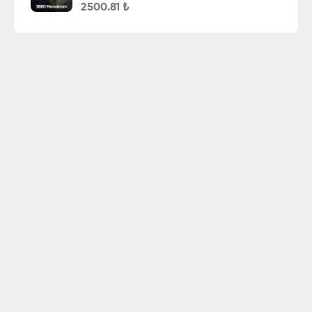
2500.81
₺