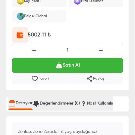
Key İçerir
Hızlı Teslimat
Bölge: Global
5002.11
₺
1
Satın Al
Favori
Paylaş
Detaylar
Değerlendirmeler (
0
)
Nasıl Kullanılır
Zenless Zone Zero’da ihtiyaç duyduğunuz