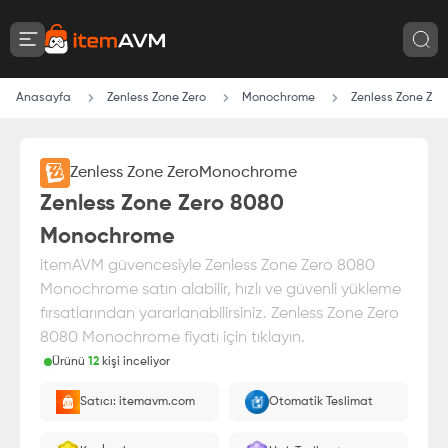
Anasayfa
Zenless Zone Zero
Monochrome
Zenless Zone Ze
Zenless Zone Zero
Monochrome
Zenless Zone Zero 8080
Monochrome
itemAVM güvencesiyle Zenless Zone Zero 8080
Monochrome satın alabilir, hızlı ve güvenli yükleme
fırsatlarından yararlanabilirsiniz. Zenless Zone Zero
8080 Monochrome fiyatı için tıklayın.
Ürünü
12
kişi inceliyor
Paranız
%100 itemAVM
güvencesi altındadır
Satıcı: itemavm.com
Otomatik Teslimat
Oyuncu ID'nize yüklenir.