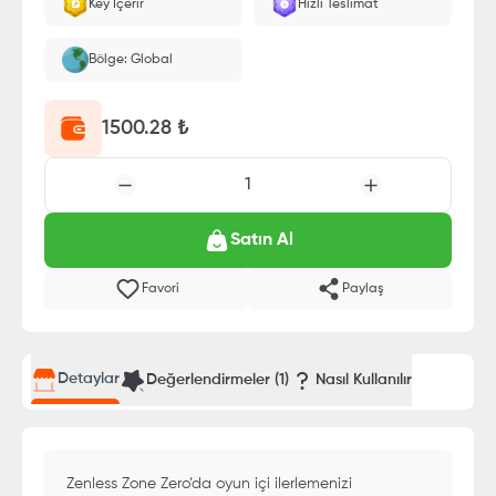
Key İçerir
Hızlı Teslimat
Bölge: Global
1500.28
₺
1
Satın Al
Favori
Paylaş
Detaylar
Değerlendirmeler (
1
)
Nasıl Kullanılır
Zenless Zone Zero’da oyun içi ilerlemenizi