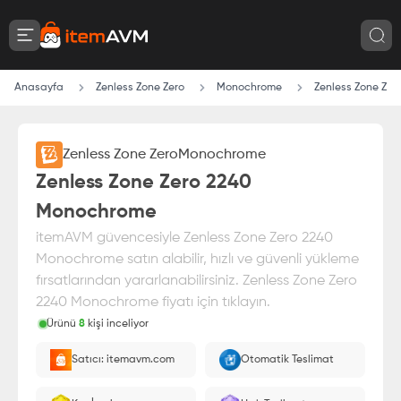
Anasayfa
Zenless Zone Zero
Monochrome
Zenless Zone Ze
Zenless Zone Zero
Monochrome
Zenless Zone Zero 2240
Monochrome
itemAVM güvencesiyle Zenless Zone Zero 2240
Monochrome satın alabilir, hızlı ve güvenli yükleme
fırsatlarından yararlanabilirsiniz. Zenless Zone Zero
2240 Monochrome fiyatı için tıklayın.
Ürünü
8
kişi inceliyor
Paranız
%100 itemAVM
güvencesi altındadır
Satıcı: itemavm.com
Otomatik Teslimat
Oyuncu ID'nize yüklenir.