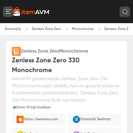
Anasayfa
Zenless Zone Zero
Monochrome
Zenless Zone Ze
Zenless Zone Zero
Monochrome
Zenless Zone Zero 330
Monochrome
itemAVM güvencesiyle Zenless Zone Zero 330
Monochrome satın alabilir, hızlı ve güvenli yükleme
fırsatlarından yararlanabilirsiniz. Zenless Zone Zero
330 Monochrome fiyatı için tıklayın.
Ürünü
16
kişi inceliyor
Paranız
%100 itemAVM
güvencesi altındadır
Satıcı: itemavm.com
Otomatik Teslimat
Oyuncu ID'nize yüklenir.