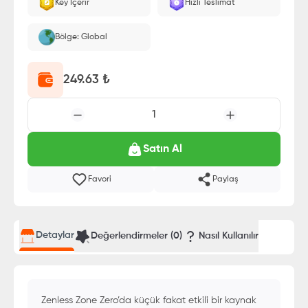
Key İçerir
Hızlı Teslimat
Bölge: Global
249.63
₺
1
Satın Al
Favori
Paylaş
Detaylar
Değerlendirmeler (
0
)
Nasıl Kullanılır
Zenless Zone Zero’da küçük fakat etkili bir kaynak