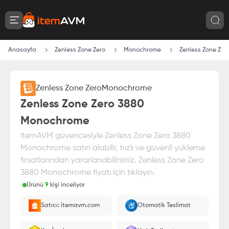
Anasayfa
Zenless Zone Zero
Monochrome
Zenless Zone Ze
Zenless Zone Zero
Monochrome
Zenless Zone Zero 3880
Monochrome
itemAVM güvencesiyle Zenless Zone Zero 3880
Monochrome satın alabilir, hızlı ve güvenli yükleme
fırsatlarından yararlanabilirsiniz. Zenless Zone Zero
3880 Monochrome fiyatı için tıklayın.
Ürünü
9
kişi inceliyor
Paranız
%100 itemAVM
güvencesi altındadır
Satıcı: itemavm.com
Otomatik Teslimat
Oyuncu ID'nize yüklenir.