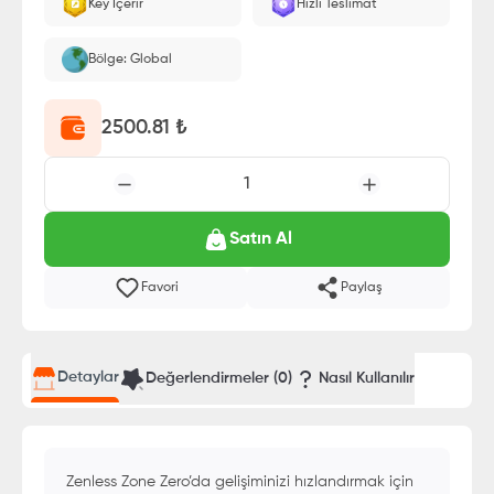
Key İçerir
Hızlı Teslimat
Bölge: Global
2500.81
₺
1
Satın Al
Favori
Paylaş
Detaylar
Değerlendirmeler (
0
)
Nasıl Kullanılır
Zenless Zone Zero’da gelişiminizi hızlandırmak için