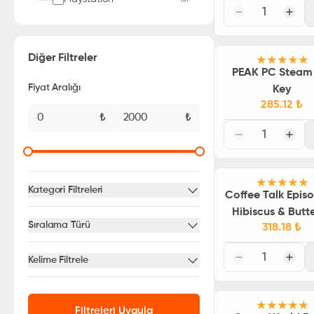
1
Diğer Filtreler
PEAK PC Steam
Fiyat Aralığı
Key
285.12
₺
₺
₺
1
Kategori Filtreleri
Coffee Talk Episo
Hibiscus & Butte
Sıralama Türü
318.18
₺
Steam CD Ke
1
Kelime Filtrele
Filtreleri Uygula