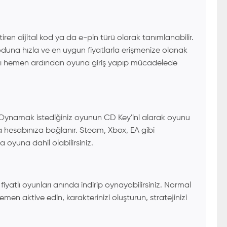
ren dijital kod ya da e-pin türü olarak tanımlanabilir.
oduna hızla ve en uygun fiyatlarla erişmenize olanak
sını hemen ardından oyuna giriş yapıp mücadelede
r. Oynamak istediğiniz oyunun CD Key'ini alarak oyunu
a hesabınıza bağlanır. Steam, Xbox, EA gibi
oyuna dahil olabilirsiniz.
atlı oyunları anında indirip oynayabilirsiniz. Normal
en aktive edin, karakterinizi oluşturun, stratejinizi