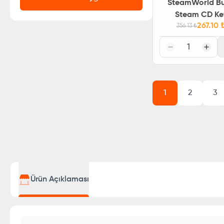
SteamWorld Bu
Steam CD Ke
267.10
356.13
₺
1
1
2
3
Ürün Açıklaması