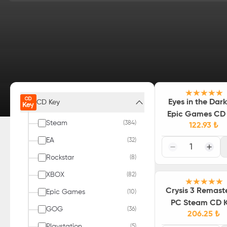
Eyes in the Dar
CD Key
Epic Games CD
Steam
(
384
)
122.93
₺
EA
(
32
)
1
Rockstar
(
8
)
XBOX
(
82
)
Crysis 3 Remast
Epic Games
(
10
)
PC Steam CD 
GOG
(
36
)
206.25
₺
Playstation
(
5
)