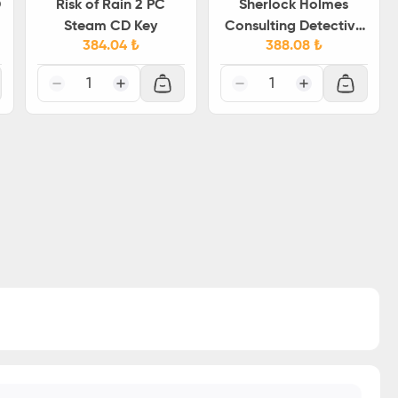
D
Risk of Rain 2 PC
Sherlock Holmes
Steam CD Key
Consulting Detective
384.04
₺
388.08
₺
Collection Steam CD
Key
1
1