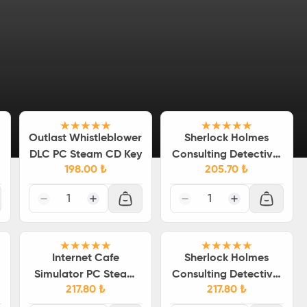
Outlast Whistleblower
Sherlock Holmes
DLC PC Steam CD Key
Consulting Detective:
198.00
₺
205.70
₺
The Case of the
Mystified Murderess
1
1
Steam CD Key
Internet Cafe
Sherlock Holmes
Simulator PC Steam
Consulting Detective:
217.80
₺
217.80
₺
CD Key
The Case of the