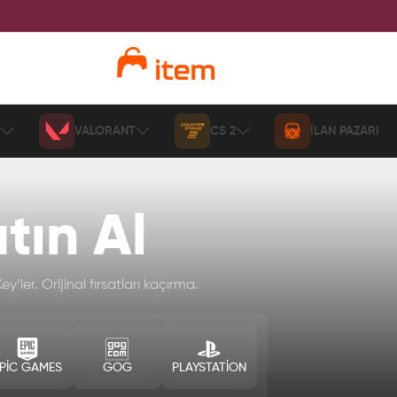
VALORANT
CS 2
İLAN PAZARI
tın Al
y’ler. Orijinal fırsatları kaçırma.
PIC GAMES
GOG
PLAYSTATION