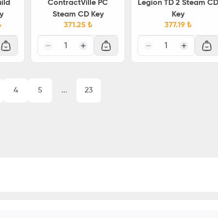
ild
%
25
ContractVille PC
Legion TD 2 Steam C
y
Steam CD Key
Key
₺
371.25
₺
377.19
₺
1
1
4
5
...
23