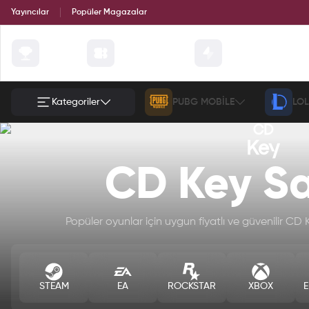
Yayıncılar
Popüler Magazalar
Çekilişler
Günün Fırsatları
Etkinlik
Kategoriler
PUBG MOBILE
LOL
CD Key Sa
Popüler oyunlar için uygun fiyatlı ve güvenilir CD Ke
STEAM
EA
ROCKSTAR
XBOX
E