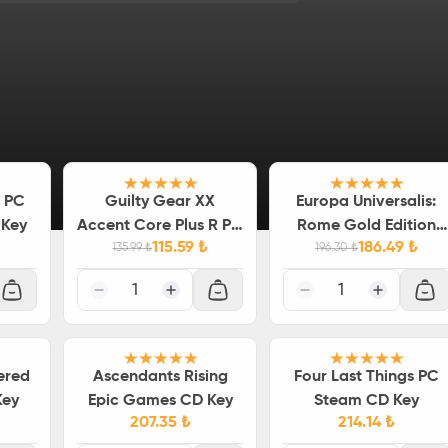
k PC
Guilty Gear XX
%
15
Europa Universalis:
%
5
 Key
Accent Core Plus R PC
Rome Gold Edition
115.59
₺
186.49
₺
Steam CD Key
135.99
₺
Steam CD Key
196.30
₺
1
1
ered
Ascendants Rising
Four Last Things PC
Key
Epic Games CD Key
Steam CD Key
207.35
₺
214.14
₺