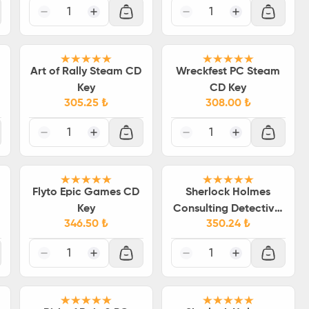
Mummy's Curse Steam
1
1
CD Key
Art of Rally Steam CD
Wreckfest PC Steam
Key
CD Key
305.25
₺
308.00
₺
1
1
Flyto Epic Games CD
Sherlock Holmes
Key
Consulting Detective:
346.50
₺
350.24
₺
The Case of the Tin
Soldier Steam CD Key
1
1