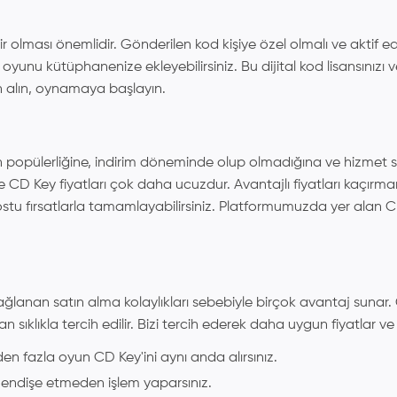
r olması önemlidir. Gönderilen kod kişiye özel olmalı ve aktif
 oyunu kütüphanenize ekleyebilirsiniz. Bu dijital kod lisansınızı
ın alın, oynamaya başlayın.
popülerliğine, indirim döneminde olup olmadığına ve hizmet sağ
de CD Key fiyatları çok daha ucuzdur. Avantajlı fiyatları kaçırm
ostu fırsatlarla tamamlayabilirsiniz. Platformumuzda yer alan C
an satın alma kolaylıkları sebebiyle birçok avantaj sunar. Güv
sıklıkla tercih edilir. Bizi tercih ederek daha uygun fiyatlar ve 
den fazla oyun CD Key'ini aynı anda alırsınız.
en endişe etmeden işlem yaparsınız.