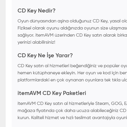
CD Key Nedir?
Oyun dünyasından aşina olduğunuz CD Key, yasal olarak 
Fiziksel olarak oyunu aldığınızda oyunun size ulaşması
sağlıyor. itemAVM üzerinden CD Key satın alarak birk
yerinizi alabilirsiniz!
CD Key Ne İşe Yarar?
CD Key satın al hizmetleri beğendiğiniz ve popüler oy
hemen kütüphaneye ekleyin. Her oyun ve kod için benze
platformlardaki en çok oynanan oyunlara tek tıkla ula
itemAVM CD Key Paketleri
itemAVM CD Key satın al hizmetleriyle Steam, GOG, EA, 
mağaza fiyatında çok daha ucuza alabileceğiniz CD Key'l
kurun. Kaliteli hizmet ve hızlı teslimat avantajıyla oyunla