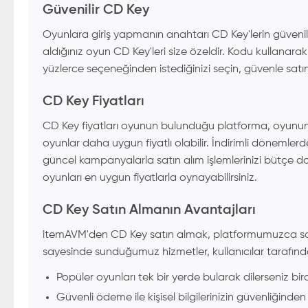
Güvenilir CD Key
Oyunlara giriş yapmanın anahtarı CD Key'lerin güvenili
aldığınız oyun CD Key'leri size özeldir. Kodu kullanarak
yüzlerce seçeneğinden istediğinizi seçin, güvenle sat
CD Key Fiyatları
CD Key fiyatları oyunun bulunduğu platforma, oyunun 
oyunlar daha uygun fiyatlı olabilir. İndirimli dönemler
güncel kampanyalarla satın alım işlemlerinizi bütçe d
oyunları en uygun fiyatlarla oynayabilirsiniz.
CD Key Satın Almanın Avantajları
itemAVM'den CD Key satın almak, platformumuzca sağlan
sayesinde sunduğumuz hizmetler, kullanıcılar tarafından 
Popüler oyunları tek bir yerde bularak dilerseniz bir
Güvenli ödeme ile kişisel bilgilerinizin güvenliğind