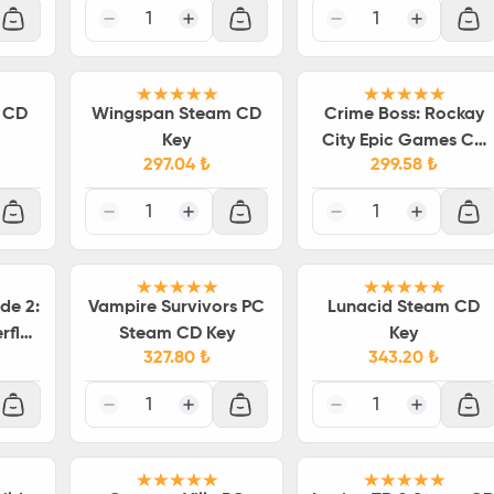
1
1
 CD
Wingspan Steam CD
Crime Boss: Rockay
Key
City Epic Games CD
297.04
₺
299.58
₺
Key
1
1
de 2:
Vampire Survivors PC
Lunacid Steam CD
rfly
Steam CD Key
Key
327.80
₺
343.20
₺
y
1
1