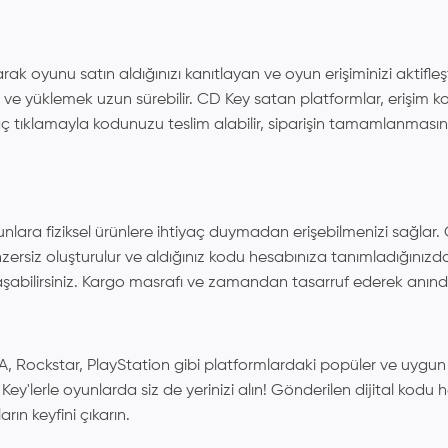
oyunu satın aldığınızı kanıtlayan ve oyun erişiminizi aktifleşti
 ve yüklemek uzun sürebilir. CD Key satan platformlar, erişim k
aç tıklamayla kodunuzu teslim alabilir, siparişin tamamlanma
unlara fiziksel ürünlere ihtiyaç duymadan erişebilmenizi sağla
rsiz oluşturulur ve aldığınız kodu hesabınıza tanımladığınızd
şabilirsiniz. Kargo masrafı ve zamandan tasarruf ederek anında 
Rockstar, PlayStation gibi platformlardaki popüler ve uygun fiy
erle oyunlarda siz de yerinizi alın! Gönderilen dijital kodu hem
rın keyfini çıkarın.