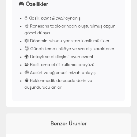
🎮 Özellikler
🖱️ Klasik
point & click
oynanış
🎨 Rönesans tablolarından oluşturulmuş özgün
görsel dünya
🎼 Dönemin ruhunu yansıtan klasik müzikler
😈 Günah temalı hikâye ve sıra dışı karakterler
🌍 Detaylı ve etkileşimli oyun evreni
🧩 Basit ama etkili kullanıcı arayüzü
🤪 Absürt ve eğlenceli mizah anlayışı
🧠 Beklenmedik derecede derin ve
düşündürücü anlar
Benzer Ürünler