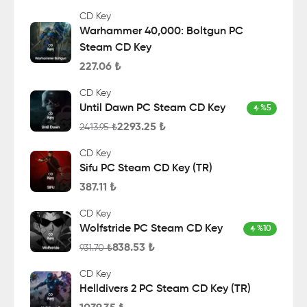
CD Key
Warhammer 40,000: Boltgun PC
Steam CD Key
227.06
₺
CD Key
Until Dawn PC Steam CD Key
%
5
2293.25
₺
2413.95
₺
CD Key
Sifu PC Steam CD Key (TR)
387.11
₺
CD Key
Wolfstride PC Steam CD Key
%
10
838.53
₺
931.70
₺
CD Key
Helldivers 2 PC Steam CD Key (TR)