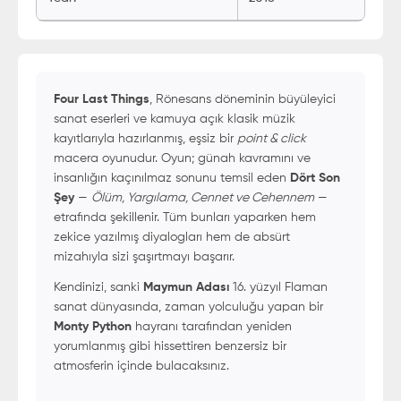
Four Last Things
, Rönesans döneminin büyüleyici
sanat eserleri ve kamuya açık klasik müzik
kayıtlarıyla hazırlanmış, eşsiz bir
point & click
macera oyunudur. Oyun; günah kavramını ve
insanlığın kaçınılmaz sonunu temsil eden
Dört Son
Şey
—
Ölüm, Yargılama, Cennet ve Cehennem
—
etrafında şekillenir. Tüm bunları yaparken hem
zekice yazılmış diyalogları hem de absürt
mizahıyla sizi şaşırtmayı başarır.
Kendinizi, sanki
Maymun Adası
16. yüzyıl Flaman
sanat dünyasında, zaman yolculuğu yapan bir
Monty Python
hayranı tarafından yeniden
yorumlanmış gibi hissettiren benzersiz bir
atmosferin içinde bulacaksınız.