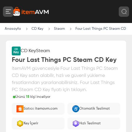
Anasayfa
CD Key
Steam
Four Last Things PC Steam CD Ke
CD Key
Steam
Four Last Things PC Steam CD Key
itemAVM güvencesiyle Four Last Things PC Steam
CD Key satın alabilir, hızlı ve güvenli yükleme
fırsatlarından yararlanabilirsiniz. Four Last Things
PC Steam CD Key fiyatı için tıklayın.
Ürünü
15
kişi inceliyor
Paranız
%100 itemAVM
güvencesi altındadır
Satıcı: itemavm.com
Otomatik Teslimat
E-Pin olarak yüklenir.
Key İçerir
Hızlı Teslimat