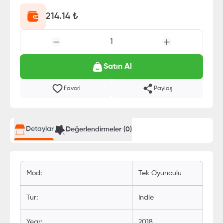
214.14
₺
1
Satın Al
Favori
Paylaş
Detaylar
Değerlendirmeler (
0
)
Mod
:
Tek Oyunculu
Tur
:
Indie
Year
:
2018