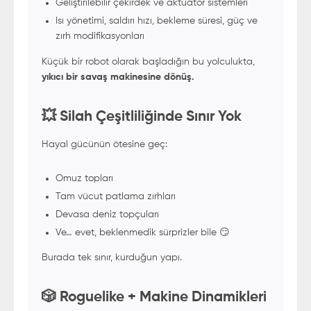
Geliştirilebilir çekirdek ve aktüatör sistemleri
Isı yönetimi, saldırı hızı, bekleme süresi, güç ve
zırh modifikasyonları
Küçük bir robot olarak başladığın bu yolculukta,
yıkıcı bir savaş makinesine dönüş.
💥 Silah Çeşitliliğinde Sınır Yok
Hayal gücünün ötesine geç:
Omuz topları
Tam vücut patlama zırhları
Devasa deniz topçuları
Ve… evet, beklenmedik sürprizler bile 😏
Burada tek sınır, kurduğun yapı.
🎲 Roguelike + Makine Dinamikleri