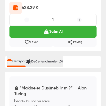
428.29
₺
1
Satın Al
Favori
Paylaş
Detaylar
Değerlendirmeler (
0
)
🤖 “Makineler Düşünebilir mi?” – Alan
Turing
İnsanlık bu soruyu sordu…