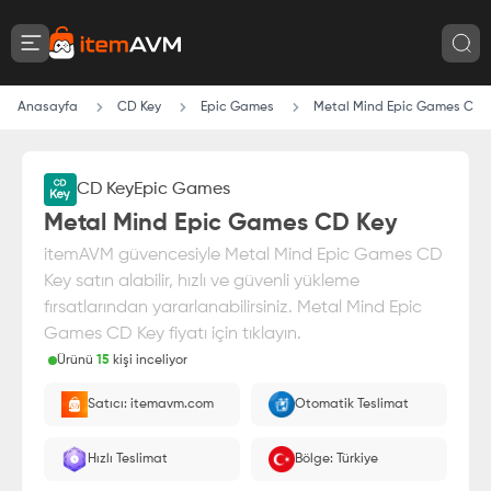
Anasayfa
CD Key
Epic Games
Metal Mind Epic Games CD 
Video
CD Key
Epic Games
Metal Mind Epic Games CD Key
itemAVM güvencesiyle Metal Mind Epic Games CD
Key satın alabilir, hızlı ve güvenli yükleme
fırsatlarından yararlanabilirsiniz. Metal Mind Epic
Games CD Key fiyatı için tıklayın.
Ürünü
15
kişi inceliyor
Paranız
%100 itemAVM
güvencesi altındadır
Satıcı: itemavm.com
Otomatik Teslimat
E-Pin olarak yüklenir.
Hızlı Teslimat
Bölge: Türkiye