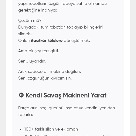
yapı, robotların özgür iradeye sahip olmaması
gerektiğine inanıyor.
Çözüm mü?
Dünyadaki tüm robotları toplayıp bilinçlerini
silmek…
Onları
itaatkâr kölelere
dönüştürmek.
Ama bir şey ters gitti.
Sen… uyandın.
Artık sadece bir makine değilsin.
Sen, özgürlüğün kıvılcımısın.
⚙️ Kendi Savaş Makineni Yarat
Parçalarını seç, gücünü inşa et ve kendini yeniden
tasarla:
100+ farklı silah ve ekipman