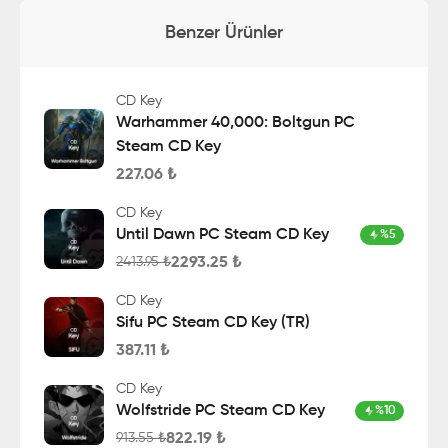
Benzer Ürünler
CD Key
Warhammer 40,000: Boltgun PC
Steam CD Key
227.06
₺
CD Key
Until Dawn PC Steam CD Key
%
5
2293.25
₺
2413.95
₺
CD Key
Sifu PC Steam CD Key (TR)
387.11
₺
CD Key
Wolfstride PC Steam CD Key
%
10
822.19
₺
913.55
₺