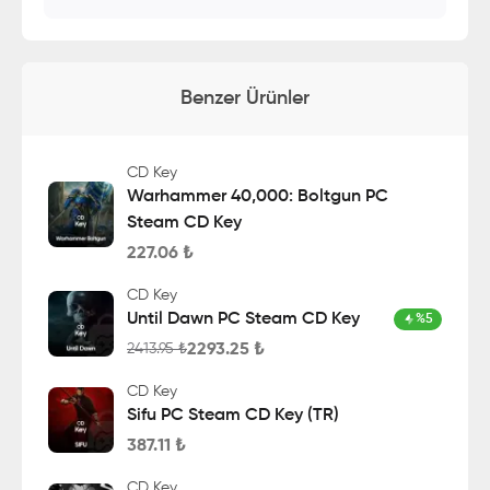
Benzer Ürünler
CD Key
Warhammer 40,000: Boltgun PC
Steam CD Key
227.06
₺
CD Key
Until Dawn PC Steam CD Key
%
5
2293.25
₺
2413.95
₺
CD Key
Sifu PC Steam CD Key (TR)
387.11
₺
CD Key