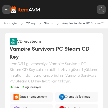
Anasayfa
CD Key
Steam
Vampire Survivors PC Steam CD K
Video
CD Key
Steam
Vampire Survivors PC Steam CD
Key
itemAVM güvencesiyle Vampire Survivors PC
Steam CD Key satın alabilir, hızlı ve güvenli yükleme
fırsatlarından yararlanabilirsiniz. Vampire Survivors
PC Steam CD Key fiyatı için tıklayın.
Ürünü
12
kişi inceliyor
Paranız
%100 itemAVM
güvencesi altındadır
Satıcı: itemavm.com
Otomatik Teslimat
E-Pin olarak yüklenir.