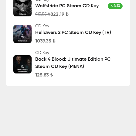
Wolfstride PC Steam CD Key
%
10
822.19
₺
913.55
₺
CD Key
Helldivers 2 PC Steam CD Key (TR)
1039.35
₺
CD Key
Back 4 Blood: Ultimate Edition PC
Steam CD Key (MENA)
125.83
₺