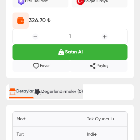
Hızlı Teslimat
Bölge: Türkiye
326.70
₺
1
Satın Al
Favori
Paylaş
Detaylar
Değerlendirmeler (
0
)
Mod
:
Tek Oyunculu
Tur
:
Indie