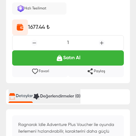
Hızlı Teslimat
1677.44
₺
1
Satın Al
Favori
Paylaş
Detaylar
Değerlendirmeler (
0
)
Ragnarok Idle Adventure Plus Voucher ile oyunda
ilerlemeni hızlandırabilir, karakterini daha güçlü