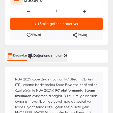
1360.59
₺
1
Stoka gelince haber ver
Favori
Paylaş
Detaylar
Değerlendirmeler (
0
)
NBA 2K24 Kobe Bryant Edition PC Steam CD Key
(TR), efsane basketbolcu Kobe Bryant’a ithaf edilen
özel sürümle NBA 2K24’ü
PC platformunda Steam
üzerinden
oynamanızı sağlar. Bu sürüm; geliştirilmiş
oynanış mekanikleri, gerçekçi maç atmosferi ve
Kobe Bryant temalı özel içeriklerle birlikte gelir.
MyCAREER, MyTEAM ve çevrim içi modlarda üst