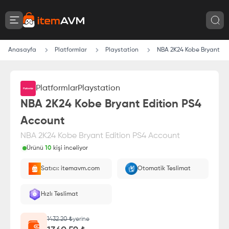
Anasayfa
Platformlar
Playstation
NBA 2K24 Kobe Bryant Ed
Platformlar
Playstation
%
5
İndirim
NBA 2K24 Kobe Bryant Edition PS4
Account
NBA 2K24 Kobe Bryant Edition PS4 Account
Ürünü
10
kişi inceliyor
Bu ürünü satın alarak
71.61
₺
tasarruf edin
Satıcı: itemavm.com
Otomatik Teslimat
Paranız
%100 itemAVM
güvencesi altındadır
E-Pin olarak yüklenir.
Hızlı Teslimat
1432.20
₺
yerine