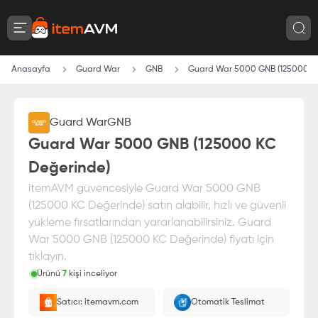
Anasayfa
Guard War
GNB
Guard War 5000 GNB (125000 K
Guard War
GNB
Guard War 5000 GNB (125000 KC
Değerinde)
itemAVM güvencesiyle Guard War 5000 GNB
(125000 KC Değerinde) satın alabilir, hızlı ve güvenli
yükleme fırsatlarından yararlanabilirsiniz. Guard
War 5000 GNB (125000 KC Değerinde) fiyatı için
tıklayın.
Ürünü
7
kişi inceliyor
Paranız
%100 itemAVM
güvencesi altındadır
Satıcı: itemavm.com
Otomatik Teslimat
E-Pin olarak yüklenir.