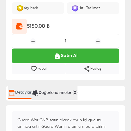
Key İçerir
Hızlı Teslimat
5150.00
₺
1
Satın Al
Favori
Paylaş
Detaylar
Değerlendirmeler (
0
)
Guard War GNB satın alarak oyun içi gücünü
anında artır! Guard War’ın premium para birimi