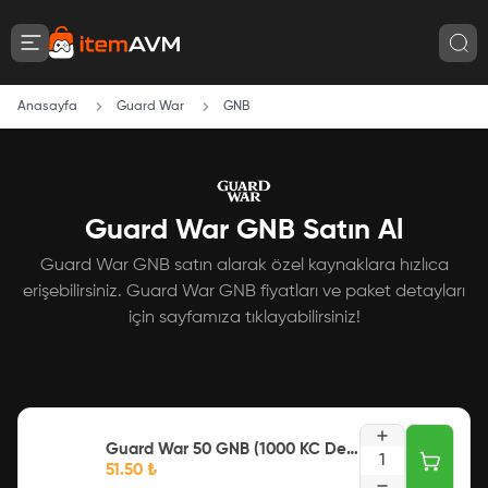
Anasayfa
Guard War
GNB
Guard War GNB Satın Al
Guard War GNB satın alarak özel kaynaklara hızlıca
erişebilirsiniz. Guard War GNB fiyatları ve paket detayları
için sayfamıza tıklayabilirsiniz!
Guard War 50 GNB (1000 KC Değerinde)
1
51.50
₺