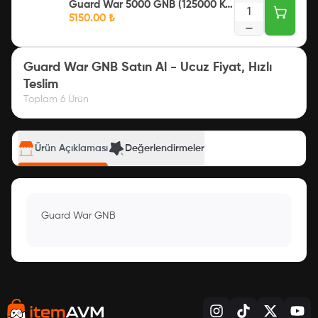
Guard War 5000 GNB (125000 KC Değerinde)
1
5150.00
₺
Guard War GNB Satın Al - Ucuz Fiyat, Hızlı
Teslim
Toplam
6
Ürün
Ürün Açıklaması
Değerlendirmeler
Guard War GNB