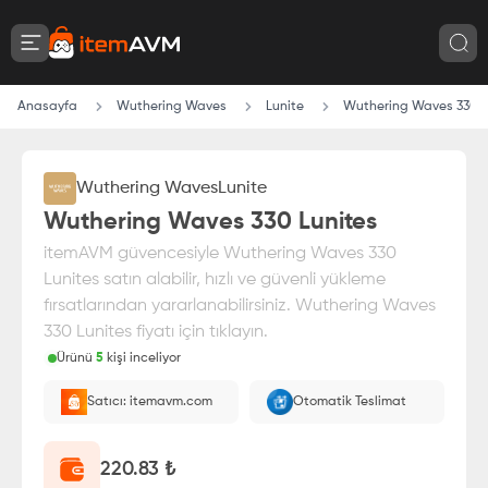
Anasayfa
Wuthering Waves
Lunite
Wuthering Waves 330 L
Wuthering Waves
Lunite
Wuthering Waves 330 Lunites
itemAVM güvencesiyle Wuthering Waves 330
Lunites satın alabilir, hızlı ve güvenli yükleme
fırsatlarından yararlanabilirsiniz. Wuthering Waves
330 Lunites fiyatı için tıklayın.
Ürünü
5
kişi inceliyor
Paranız
%100 itemAVM
güvencesi altındadır
Satıcı: itemavm.com
Otomatik Teslimat
Oyuncu ID'nize yüklenir.
220.83
₺