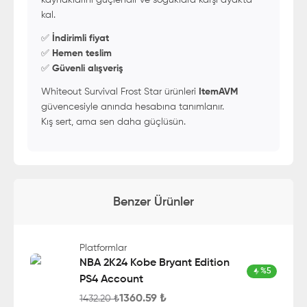
kaynaklarını güçlendir ve soğuklara karşı ayakta
kal.
✅
İndirimli fiyat
✅
Hemen teslim
✅
Güvenli alışveriş
Whiteout Survival Frost Star ürünleri
ItemAVM
güvencesiyle anında hesabına tanımlanır.
Kış sert, ama sen daha güçlüsün.
Benzer Ürünler
Platformlar
NBA 2K24 Kobe Bryant Edition
%
5
PS4 Account
1360.59
₺
1432.20
₺