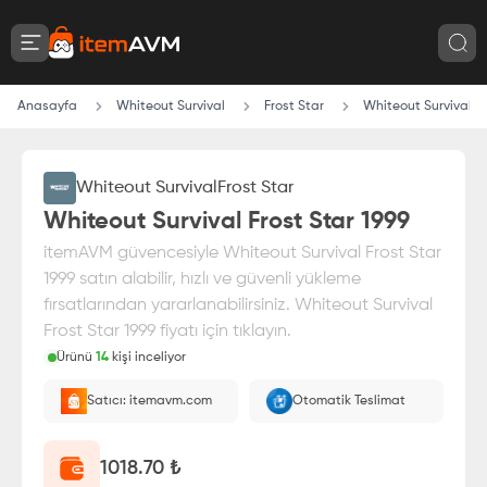
Anasayfa
Whiteout Survival
Frost Star
Whiteout Survival Fr
Whiteout Survival
Frost Star
Whiteout Survival Frost Star 1999
itemAVM güvencesiyle Whiteout Survival Frost Star
1999 satın alabilir, hızlı ve güvenli yükleme
fırsatlarından yararlanabilirsiniz. Whiteout Survival
Frost Star 1999 fiyatı için tıklayın.
Ürünü
14
kişi inceliyor
Paranız
%100 itemAVM
güvencesi altındadır
Satıcı: itemavm.com
Otomatik Teslimat
Oyuncu ID'nize yüklenir.
1018.70
₺