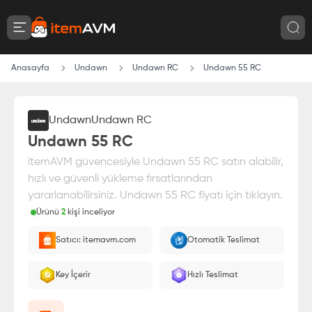
Anasayfa
Undawn
Undawn RC
Undawn 55 RC
Undawn
Undawn RC
Undawn 55 RC
itemAVM güvencesiyle Undawn 55 RC satın alabilir,
hızlı ve güvenli yükleme fırsatlarından
yararlanabilirsiniz. Undawn 55 RC fiyatı için tıklayın.
Ürünü
2
kişi inceliyor
Paranız
%100 itemAVM
güvencesi altındadır
Satıcı: itemavm.com
Otomatik Teslimat
E-Pin olarak yüklenir.
Key İçerir
Hızlı Teslimat