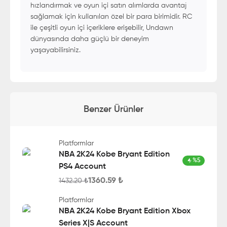
hızlandırmak ve oyun içi satın alımlarda avantaj
sağlamak için kullanılan özel bir para birimidir. RC
ile çeşitli oyun içi içeriklere erişebilir, Undawn
dünyasında daha güçlü bir deneyim
yaşayabilirsiniz.
Benzer Ürünler
Platformlar
NBA 2K24 Kobe Bryant Edition
%
5
PS4 Account
1360.59
₺
1432.20
₺
Platformlar
NBA 2K24 Kobe Bryant Edition Xbox
Series X|S Account