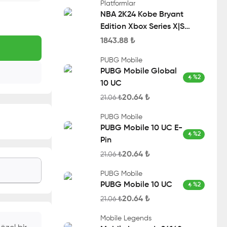
Platformlar
NBA 2K24 Kobe Bryant
Edition Xbox Series X|S
Account
1843.88
₺
PUBG Mobile
PUBG Mobile Global
%
2
10 UC
20.64
₺
21.06
₺
PUBG Mobile
PUBG Mobile 10 UC E-
%
2
Pin
20.64
₺
21.06
₺
PUBG Mobile
PUBG Mobile 10 UC
%
2
20.64
₺
21.06
₺
Mobile Legends