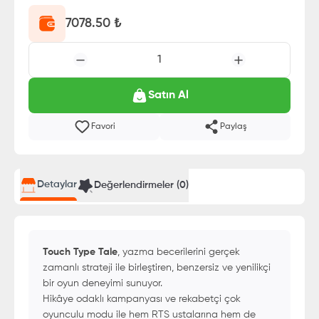
7078.50
₺
1
Satın Al
Favori
Paylaş
Detaylar
Değerlendirmeler (
0
)
Touch Type Tale
, yazma becerilerini gerçek
zamanlı strateji ile birleştiren, benzersiz ve yenilikçi
bir oyun deneyimi sunuyor.
Hikâye odaklı kampanyası ve rekabetçi çok
oyunculu modu ile hem RTS ustalarına hem de