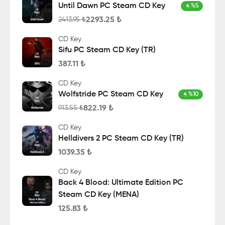
Until Dawn PC Steam CD Key
%
5
2293.25
₺
2413.95
₺
CD Key
Sifu PC Steam CD Key (TR)
387.11
₺
CD Key
Wolfstride PC Steam CD Key
%
10
822.19
₺
913.55
₺
CD Key
Helldivers 2 PC Steam CD Key (TR)
1039.35
₺
CD Key
Back 4 Blood: Ultimate Edition PC
Steam CD Key (MENA)
125.83
₺