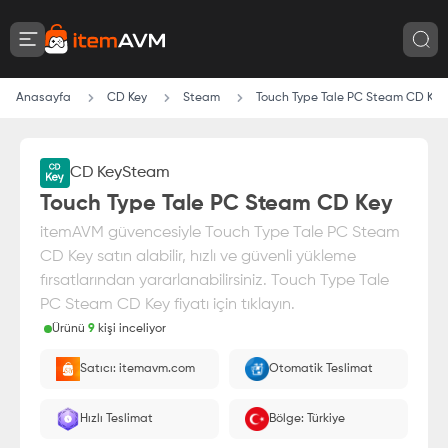
Anasayfa
CD Key
Steam
Touch Type Tale PC Steam CD Key
Video
CD Key
Steam
Touch Type Tale PC Steam CD Key
itemAVM güvencesiyle Touch Type Tale PC Steam
CD Key satın alabilir, hızlı ve güvenli yükleme
fırsatlarından yararlanabilirsiniz. Touch Type Tale
PC Steam CD Key fiyatı için tıklayın.
Ürünü
9
kişi inceliyor
Paranız
%100 itemAVM
güvencesi altındadır
Satıcı: itemavm.com
Otomatik Teslimat
E-Pin olarak yüklenir.
Hızlı Teslimat
Bölge: Türkiye