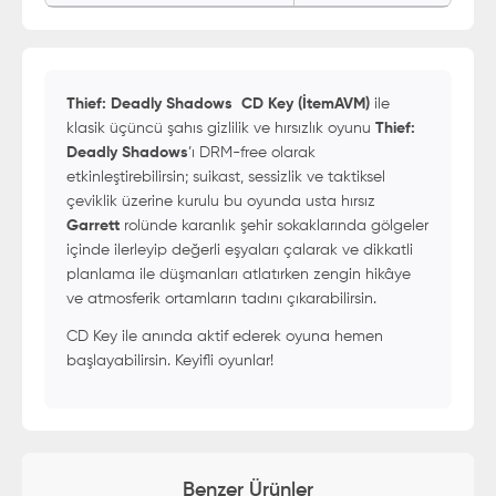
Thief: Deadly Shadows CD Key (İtemAVM)
ile
klasik üçüncü şahıs gizlilik ve hırsızlık oyunu
Thief:
Deadly Shadows
’ı DRM-free olarak
etkinleştirebilirsin; suikast, sessizlik ve taktiksel
çeviklik üzerine kurulu bu oyunda usta hırsız
Garrett
rolünde karanlık şehir sokaklarında gölgeler
içinde ilerleyip değerli eşyaları çalarak ve dikkatli
planlama ile düşmanları atlatırken zengin hikâye
ve atmosferik ortamların tadını çıkarabilirsin.
CD Key ile anında aktif ederek oyuna hemen
başlayabilirsin. Keyifli oyunlar!
Benzer Ürünler