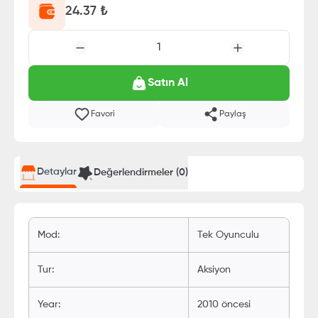
24.37
₺
1
Satın Al
Favori
Paylaş
Detaylar
Değerlendirmeler (
0
)
Mod
:
Tek Oyunculu
Tur
:
Aksiyon
Year
:
2010 öncesi