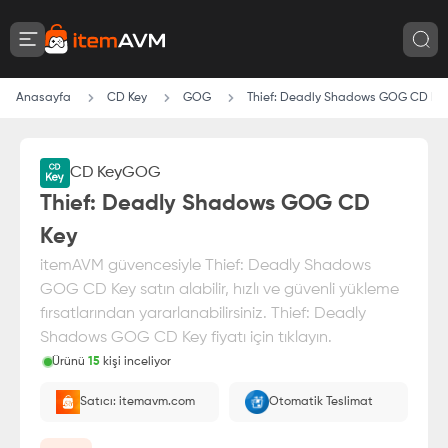
Anasayfa
CD Key
GOG
Thief: Deadly Shadows GOG CD Ke
CD Key
GOG
Thief: Deadly Shadows GOG CD
Key
itemAVM güvencesiyle Thief: Deadly Shadows
GOG CD Key satın alabilir, hızlı ve güvenli yükleme
fırsatlarından yararlanabilirsiniz. Thief: Deadly
Shadows GOG CD Key fiyatı için tıklayın.
Ürünü
15
kişi inceliyor
Paranız
%100 itemAVM
güvencesi altındadır
Satıcı: itemavm.com
Otomatik Teslimat
E-Pin olarak yüklenir.