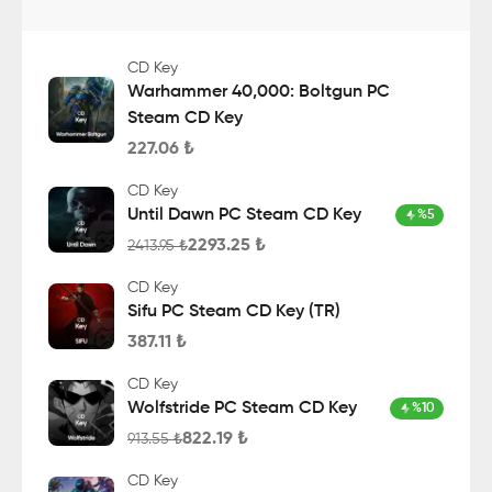
CD Key
Warhammer 40,000: Boltgun PC
Steam CD Key
227.06
₺
CD Key
Until Dawn PC Steam CD Key
%
5
2293.25
₺
2413.95
₺
CD Key
Sifu PC Steam CD Key (TR)
387.11
₺
CD Key
Wolfstride PC Steam CD Key
%
10
822.19
₺
913.55
₺
CD Key