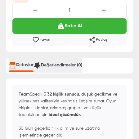
1
Satın Al
Favori
Paylaş
Detaylar
Değerlendirmeler (
0
)
TeamSpeak 3
32 kişilik sunucu
, düşük gecikme ve
yüksek ses kalitesiyle kesintisiz iletişim sunar. Oyun
ekipleri, klanlar, arkadaş grupları ve küçük
topluluklar için
ideal çözümdür
.
30 Gün geçerlidir. İlk alım ve süre uzatma
işlemlerinde geçerlidir.