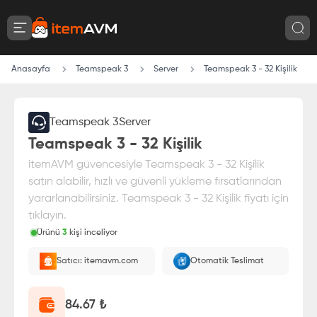
Anasayfa
Teamspeak 3
Server
Teamspeak 3 - 32 Kişilik
Teamspeak 3
Server
Teamspeak 3 - 32 Kişilik
itemAVM güvencesiyle Teamspeak 3 - 32 Kişilik
satın alabilir, hızlı ve güvenli yükleme fırsatlarından
yararlanabilirsiniz. Teamspeak 3 - 32 Kişilik fiyatı için
tıklayın.
Ürünü
3
kişi inceliyor
Paranız
%100 itemAVM
güvencesi altındadır
Satıcı: itemavm.com
Otomatik Teslimat
E-Pin olarak yüklenir.
84.67
₺