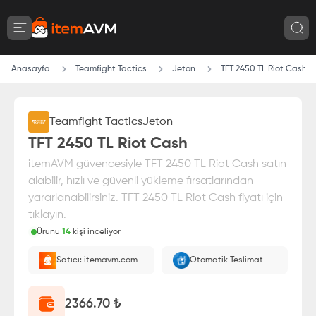
Anasayfa
Teamfight Tactics
Jeton
TFT 2450 TL Riot Cash
Teamfight Tactics
Jeton
TFT 2450 TL Riot Cash
itemAVM güvencesiyle TFT 2450 TL Riot Cash satın
alabilir, hızlı ve güvenli yükleme fırsatlarından
yararlanabilirsiniz. TFT 2450 TL Riot Cash fiyatı için
tıklayın.
Ürünü
14
kişi inceliyor
Paranız
%100 itemAVM
güvencesi altındadır
Satıcı: itemavm.com
Otomatik Teslimat
E-Pin olarak yüklenir.
2366.70
₺