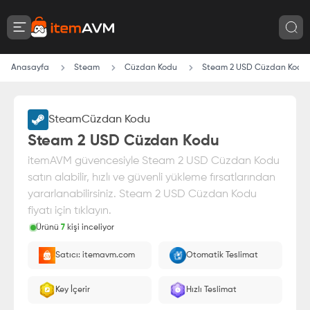
Anasayfa
Steam
Cüzdan Kodu
Steam 2 USD Cüzdan Kodu
Steam
Cüzdan Kodu
Steam 2 USD Cüzdan Kodu
itemAVM güvencesiyle Steam 2 USD Cüzdan Kodu
satın alabilir, hızlı ve güvenli yükleme fırsatlarından
yararlanabilirsiniz. Steam 2 USD Cüzdan Kodu
fiyatı için tıklayın.
Ürünü
7
kişi inceliyor
Paranız
%100 itemAVM
güvencesi altındadır
Satıcı: itemavm.com
Otomatik Teslimat
E-Pin olarak yüklenir.
Key İçerir
Hızlı Teslimat