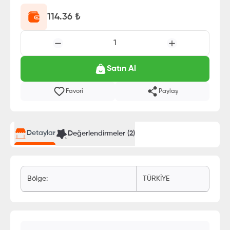
114.36
₺
1
Satın Al
Favori
Paylaş
Detaylar
Değerlendirmeler (
2
)
Bölge
:
TÜRKİYE