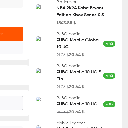
Platformlar
NBA 2K24 Kobe Bryant
Edition Xbox Series X|S
Account
1843.88
₺
er
PUBG Mobile
PUBG Mobile Global
%
2
10 UC
20.64
₺
21.06
₺
PUBG Mobile
PUBG Mobile 10 UC E-
%
2
Pin
20.64
₺
21.06
₺
PUBG Mobile
PUBG Mobile 10 UC
%
2
20.64
₺
21.06
₺
Mobile Legends