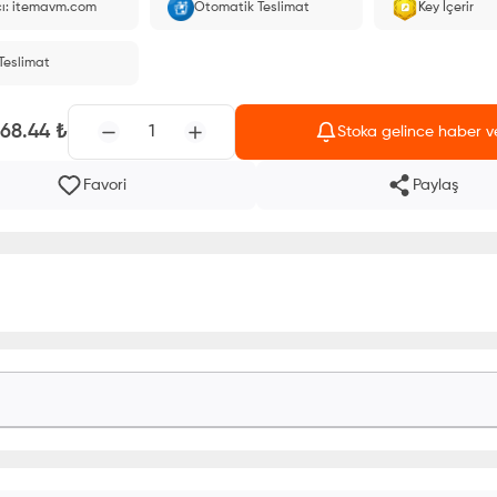
cı: itemavm.com
Otomatik Teslimat
Key İçerir
larak yüklenir.
 Teslimat
168.44
₺
1
Stoka gelince haber v
Favori
Paylaş