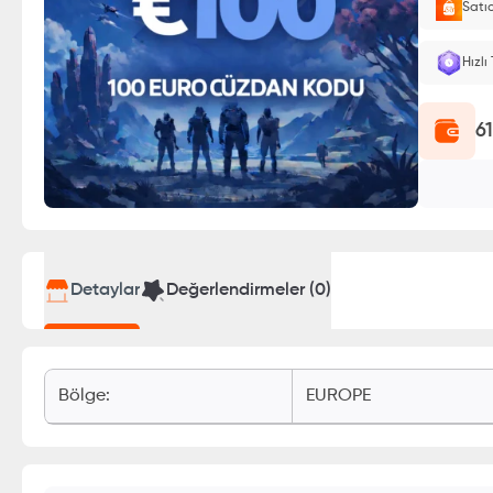
Satı
E-Pin o
Hızlı
6
Detaylar
Değerlendirmeler (
0
)
Bölge
:
EUROPE