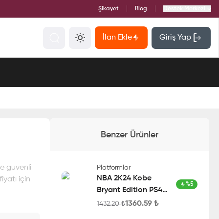
Şikayet
Blog
Destek Merkezi
İlan Ekle
Giriş Yap
Benzer Ürünler
e güvenli
Platformlar
NBA 2K24 Kobe
yatı için
%
5
Bryant Edition PS4
Account
1360.59
₺
1432.20
₺