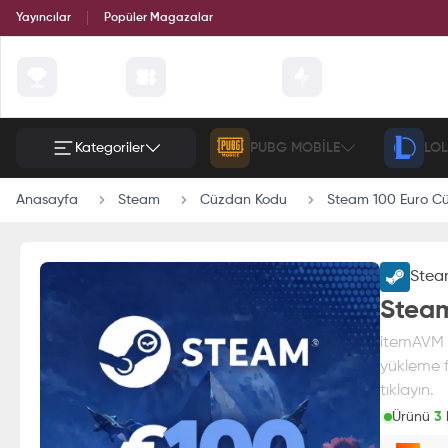
Yayıncılar
Popüler Magazalar
Çekilişler
Günün Fırsatları
Etkinlik
Kategoriler
PUBG MOBILE
LOL
Anasayfa
Steam
Cüzdan Kodu
Steam 100 Euro C
Ste
Steam
itemAVM g
yükleme f
tıklayın.
Ürünü
3
k
Paran