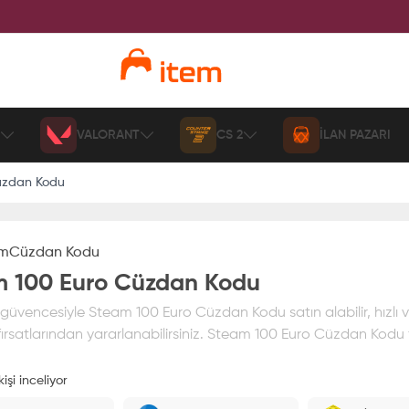
VALORANT
CS 2
İLAN PAZARI
üzdan Kodu
am
Cüzdan Kodu
 100 Euro Cüzdan Kodu
üvencesiyle Steam 100 Euro Cüzdan Kodu satın alabilir, hızlı v
ırsatlarından yararlanabilirsiniz. Steam 100 Euro Cüzdan Kodu fi
işi inceliyor
ız
%100 itemAVM
güvencesi altındadır