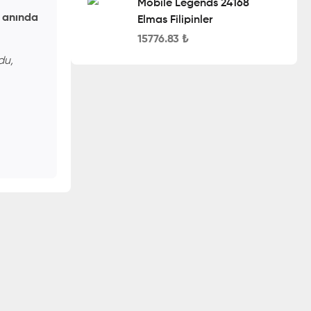
Mobile Legends 24168
,
anında
Elmas Filipinler
15776.83
₺
du,