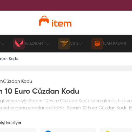
VALORANT
CS 2
İLAN PAZARI
zdan Kodu
am
Cüzdan Kodu
 10 Euro Cüzdan Kodu
üvencesiyle Steam 10 Euro Cüzdan Kodu satın alabilir, hızlı ve
ırsatlarından yararlanabilirsiniz. Steam 10 Euro Cüzdan Kodu fiy
işi inceliyor
ız
%100 itemAVM
güvencesi altındadır