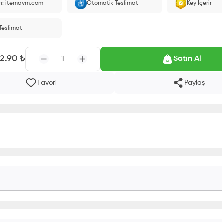
cı: itemavm.com
Otomatik Teslimat
Key İçerir
larak yüklenir.
 Teslimat
12.90
₺
1
Satın Al
Favori
Paylaş