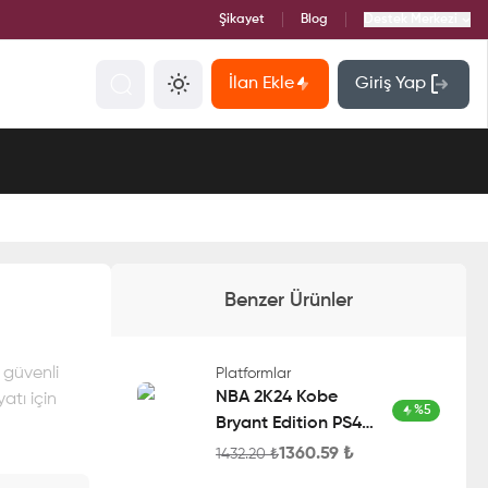
Şikayet
Blog
Destek Merkezi
İlan Ekle
Giriş Yap
Benzer Ürünler
 güvenli
Platformlar
NBA 2K24 Kobe
atı için
%
5
Bryant Edition PS4
Account
1360.59
₺
1432.20
₺