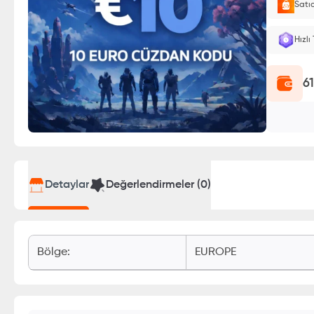
Satı
E-Pin o
Hızlı
6
Detaylar
Değerlendirmeler (
0
)
Bölge
:
EUROPE