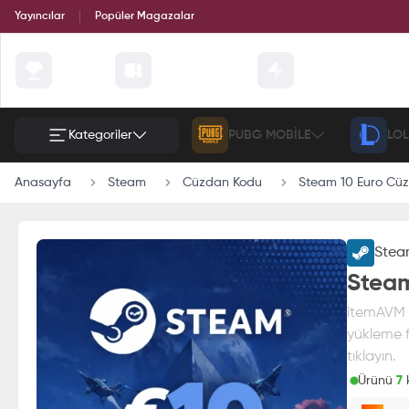
Yayıncılar
Popüler Magazalar
Çekilişler
Günün Fırsatları
Etkinlik
Kategoriler
PUBG MOBILE
LOL
Anasayfa
Steam
Cüzdan Kodu
Steam 10 Euro Cü
Ste
Steam
itemAVM g
yükleme f
tıklayın.
Ürünü
7
k
Paran