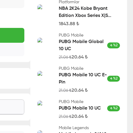
Platformlar
NBA 2K24 Kobe Bryant
Edition Xbox Series X|S
Account
1843.88
₺
PUBG Mobile
PUBG Mobile Global
%
2
10 UC
20.64
₺
21.06
₺
PUBG Mobile
PUBG Mobile 10 UC E-
%
2
Pin
20.64
₺
21.06
₺
PUBG Mobile
PUBG Mobile 10 UC
%
2
20.64
₺
21.06
₺
Mobile Legends