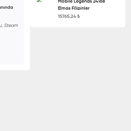
Mobile Legends 24168
anında
Elmas Filipinler
15765.24
₺
u, Steam