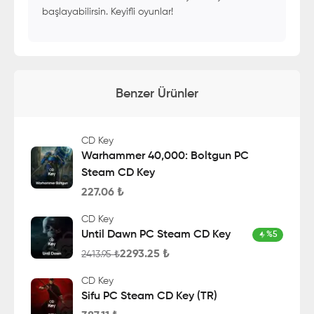
başlayabilirsin. Keyifli oyunlar!
Benzer Ürünler
CD Key
Warhammer 40,000: Boltgun PC
Steam CD Key
227.06
₺
CD Key
Until Dawn PC Steam CD Key
%
5
2293.25
₺
2413.95
₺
CD Key
Sifu PC Steam CD Key (TR)