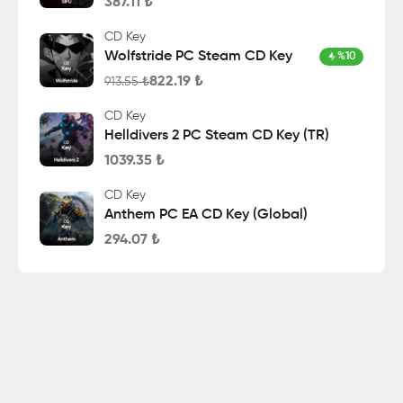
387.11
₺
CD Key
Wolfstride PC Steam CD Key
%
10
822.19
₺
913.55
₺
CD Key
Helldivers 2 PC Steam CD Key (TR)
1039.35
₺
CD Key
Anthem PC EA CD Key (Global)
294.07
₺