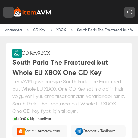
Anasayfa
CD Key
XBOX
South Park: The Fractured but Wh
CD Key
XBOX
South Park: The Fractured but
Whole EU XBOX One CD Key
itemAVM güvencesiyle South Park: The Fractured
but Whole EU XBOX One CD Key satın alabilir, hızlı
ve güvenli yükleme fırsatlarından yararlanabilirsiniz.
South Park: The Fractured but Whole EU XBOX
One CD Key fiyatı için tıklayın.
Ürünü
4
kişi inceliyor
Paranız
%100 itemAVM
güvencesi altındadır
Satıcı: itemavm.com
Otomatik Teslimat
E-Pin olarak yüklenir.