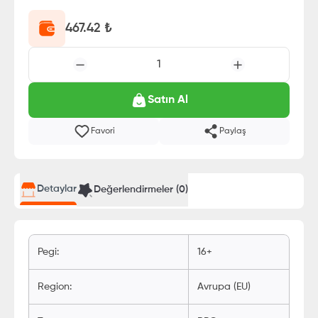
467.42
₺
1
Satın Al
Favori
Paylaş
Detaylar
Değerlendirmeler (
0
)
Pegi
:
16+
Region
:
Avrupa (EU)