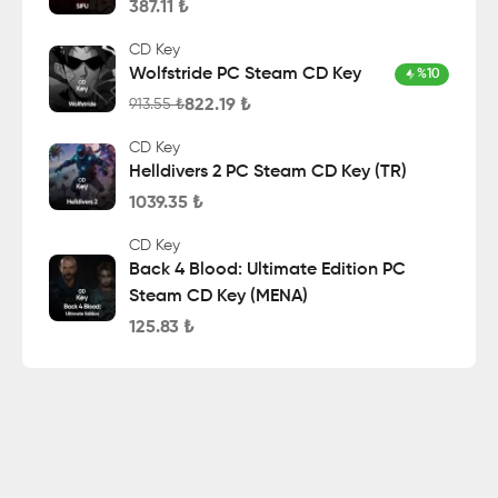
387.11
₺
CD Key
Wolfstride PC Steam CD Key
%
10
822.19
₺
913.55
₺
CD Key
Helldivers 2 PC Steam CD Key (TR)
1039.35
₺
CD Key
Back 4 Blood: Ultimate Edition PC
Steam CD Key (MENA)
125.83
₺