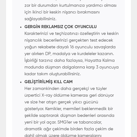
zor bir durumdan kurtulmanıza yardımcı olması
için ikinci bir keskin nişancı bırakmasını
sağlayabilirsiniz.
GERGİN REKLAMSIZ ÇOK OYUNCULU
Karakterinizi ve teçhizatınızı özelleştirin ve keskin
nişancılık becerilerinizi gerçekten test edecek
yoğun rekabete dayalı 16 oyunculu savaşlarda
yer alırken DP, madalya ve kurdeleler kazanın.
İşbirliği tarzınız daha fazlaysa, Hayatta Kalma
modunda düşman dalgalarına karşı 3 oyuncuya
kadar takım oluşturabilirsiniz.
GELİŞTİRİLMİŞ KILL CAM
Her zamankinden daha gerçekçi ve tüyler
ürpertici X-ray öldürme kamerası geri dönüyor
ve size her atışın gerçek yıkıcı gücünü
gösteriyor. Kemikler, mermileri beklenmedik bir
şekilde saptırarak düşman bedenleri arasında
yeni bir yol açar. SMG'ler ve tabancalar,
dramatik ağır çekimde birden fazla çekim de
dahil olmak üzere öldürme kameralarını