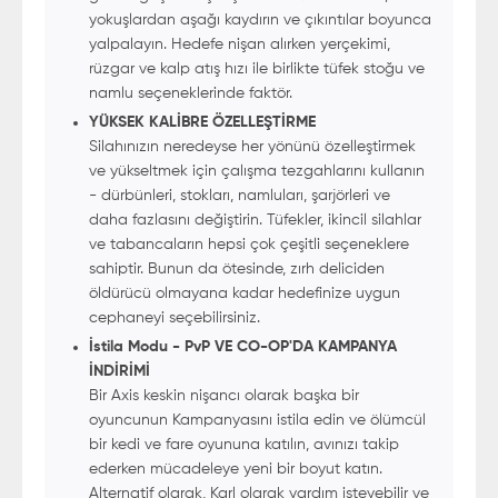
yokuşlardan aşağı kaydırın ve çıkıntılar boyunca
yalpalayın. Hedefe nişan alırken yerçekimi,
rüzgar ve kalp atış hızı ile birlikte tüfek stoğu ve
namlu seçeneklerinde faktör.
YÜKSEK KALİBRE ÖZELLEŞTİRME
Silahınızın neredeyse her yönünü özelleştirmek
ve yükseltmek için çalışma tezgahlarını kullanın
- dürbünleri, stokları, namluları, şarjörleri ve
daha fazlasını değiştirin. Tüfekler, ikincil silahlar
ve tabancaların hepsi çok çeşitli seçeneklere
sahiptir. Bunun da ötesinde, zırh deliciden
öldürücü olmayana kadar hedefinize uygun
cephaneyi seçebilirsiniz.
İstila Modu - PvP VE CO-OP'DA KAMPANYA
İNDİRİMİ
Bir Axis keskin nişancı olarak başka bir
oyuncunun Kampanyasını istila edin ve ölümcül
bir kedi ve fare oyununa katılın, avınızı takip
ederken mücadeleye yeni bir boyut katın.
Alternatif olarak, Karl olarak yardım isteyebilir ve