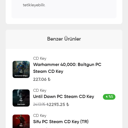
tetikleyebilir.
Benzer Ürünler
CD Key
Warhammer 40,000: Boltgun PC
Steam CD Key
227.06
₺
CD Key
Until Dawn PC Steam CD Key
%
5
2293.25
₺
2413.95
₺
CD Key
Sifu PC Steam CD Key (TR)