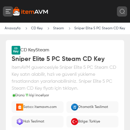
Anasayfa
CD Key
Steam
Sniper Elite 5 PC Steam CD Key
CD Key
Steam
%
25
İndirim
Sniper Elite 5 PC Steam CD Key
itemAVM güvencesiyle Sniper Elite 5 PC Steam CD
Key satın alabilir, hızlı ve güvenli yükleme
fırsatlarından yararlanabilirsiniz. Sniper Elite 5 PC
Steam CD Key fiyatı için tıklayın.
Ürünü
11
kişi inceliyor
Bu ürünü satın alarak
527.31
₺
tasarruf edin
Satıcı: itemavm.com
Otomatik Teslimat
Paranız
%100 itemAVM
güvencesi altındadır
E-Pin olarak yüklenir.
Hızlı Teslimat
Bölge: Türkiye