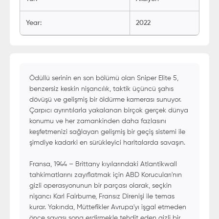
Year
:
2022
Ödüllü serinin en son bölümü olan Sniper Elite 5,
benzersiz keskin nişancılık, taktik üçüncü şahıs
dövüşü ve gelişmiş bir öldürme kamerası sunuyor.
Çarpıcı ayrıntılarla yakalanan birçok gerçek dünya
konumu ve her zamankinden daha fazlasını
keşfetmenizi sağlayan gelişmiş bir geçiş sistemi ile
şimdiye kadarki en sürükleyici haritalarda savaşın.
Fransa, 1944 – Brittany kıyılarındaki Atlantikwall
tahkimatlarını zayıflatmak için ABD Korucuları'nın
gizli operasyonunun bir parçası olarak, seçkin
nişancı Karl Fairburne, Fransız Direnişi ile temas
kurar. Yakında, Müttefikler Avrupa'yı işgal etmeden
önce savaşı sona erdirmekle tehdit eden gizli bir