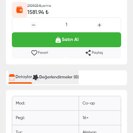
2109.25
₺
yerine
1581.94
₺
1
Satın Al
Favori
Paylaş
Detaylar
Değerlendirmeler (
0
)
Mod
:
Co-op
Pegi
:
16+
Tur
:
Aksiyon