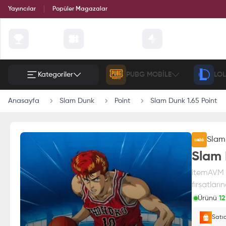
Yayıncılar
Popüler Magazalar
Çekilişler
Günün Fırsatları
Etkinlik
Kategoriler
PUBG MOBILE
LOL
Anasayfa
Slam Dunk
Point
Slam Dunk 1.65 Point
Slam
Slam 
itemAVM g
fırsatları
Ürünü
12
Paran
Satı
E-Pin o