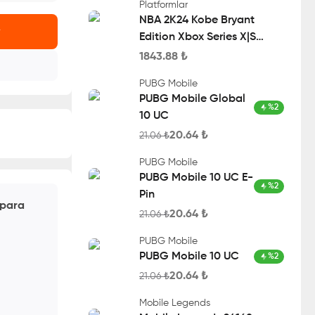
Platformlar
NBA 2K24 Kobe Bryant
r
Edition Xbox Series X|S
Account
1843.88
₺
PUBG Mobile
PUBG Mobile Global
%
2
10 UC
20.64
₺
21.06
₺
PUBG Mobile
PUBG Mobile 10 UC E-
%
2
Pin
 para
20.64
₺
21.06
₺
PUBG Mobile
PUBG Mobile 10 UC
%
2
20.64
₺
21.06
₺
Mobile Legends