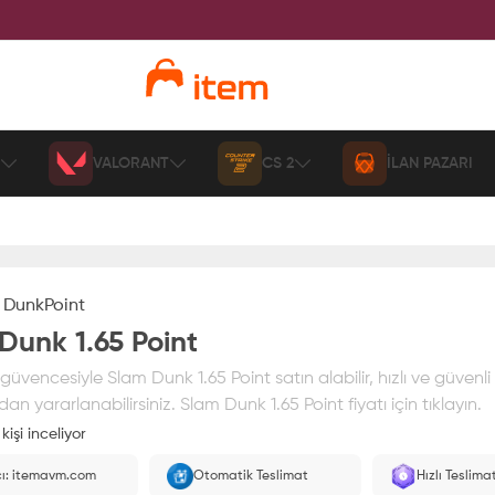
VALORANT
CS 2
İLAN PAZARI
 Dunk
Point
Dunk 1.65 Point
üvencesiyle Slam Dunk 1.65 Point satın alabilir, hızlı ve güvenl
ndan yararlanabilirsiniz. Slam Dunk 1.65 Point fiyatı için tıklayın.
kişi inceliyor
ız
%100 itemAVM
güvencesi altındadır
cı: itemavm.com
Otomatik Teslimat
Hızlı Teslima
larak yüklenir.