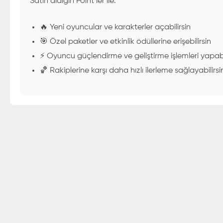
Satın aldığın Point’ler ile:
🔥 Yeni oyuncular ve karakterler açabilirsin
🎯 Özel paketler ve etkinlik ödüllerine erişebilirsin
⚡ Oyuncu güçlendirme ve geliştirme işlemleri yapabi
🏀 Rakiplerine karşı daha hızlı ilerleme sağlayabilirsi