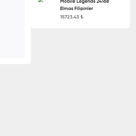
Mobile Legends 24168
Elmas Filipinler
15723.43
₺