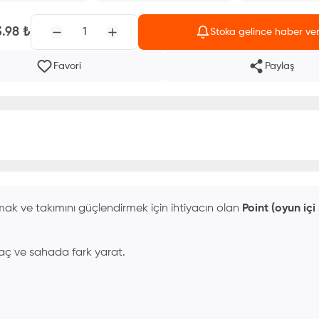
3.98
₺
1
Stoka gelince haber ve
Favori
Paylaş
ak ve takımını güçlendirmek için ihtiyacın olan
Point (oyun içi
i aç ve sahada fark yarat.