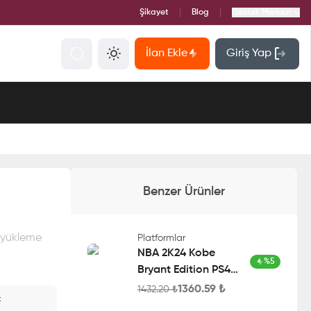
Şikayet
Blog
Destek Merkezi
İlan Ekle
Giriş Yap
Benzer Ürünler
i yükleme
Platformlar
NBA 2K24 Kobe
%
5
Bryant Edition PS4
Account
1360.59
₺
1432.20
₺
t