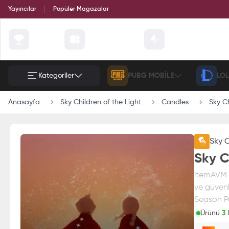
Yayıncılar
Popüler Magazalar
Çekilişler
Günün Fırsatları
Etkinlik
Kategoriler
PUBG MOBILE
LOL
Anasayfa
Sky Children of the Light
Candles
Sky C
Sky C
Sky C
itemAVM g
ve güvenl
Season Pas
Ürünü
3
k
Paran