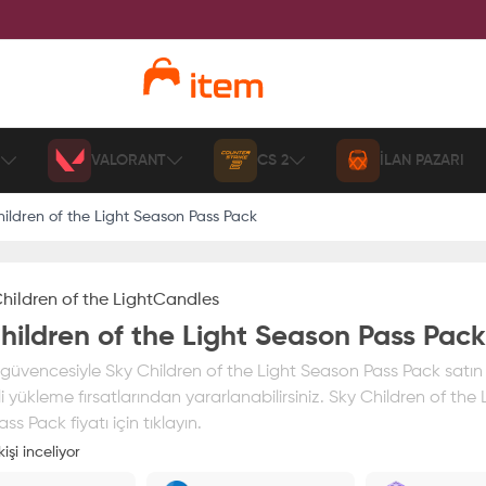
VALORANT
CS 2
İLAN PAZARI
hildren of the Light Season Pass Pack
hildren of the Light
Candles
hildren of the Light Season Pass Pack
üvencesiyle Sky Children of the Light Season Pass Pack satın ala
i yükleme fırsatlarından yararlanabilirsiniz. Sky Children of the 
s Pack fiyatı için tıklayın.
işi inceliyor
ız
%100 itemAVM
güvencesi altındadır