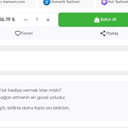
cı: itemavm.com
Otomatik Teslimat
Hızlı Teslima
larak yüklenir.
06.19
₺
1
Satın Al
Favori
Paylaş
 bir hediye vermek ister misin?
mağan etmenin en güzel yoludur.
, birlikte daha fazla anı biriktirin.