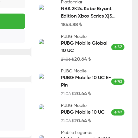
Platformlar
t
NBA 2K24 Kobe Bryant
Edition Xbox Series X|S
Account
1843.88
₺
PUBG Mobile
PUBG Mobile Global
%
2
10 UC
20.64
₺
21.06
₺
PUBG Mobile
PUBG Mobile 10 UC E-
%
2
Pin
20.64
₺
21.06
₺
PUBG Mobile
PUBG Mobile 10 UC
%
2
20.64
₺
21.06
₺
Mobile Legends