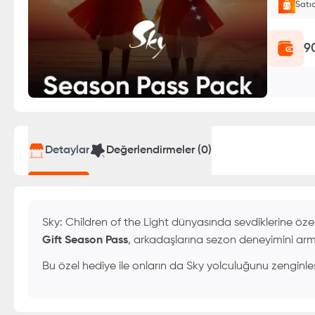
Satı
E-Pin o
9
Detaylar
Değerlendirmeler (
0
)
Sky: Children of the Light dünyasında sevdiklerine özel
Gift Season Pass
, arkadaşlarına sezon deneyimini ar
Bu özel hediye ile onların da Sky yolculuğunu zenginleştir