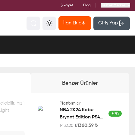
Şikayet
Blog
Destek Merkezi
İlan Ekle
Giriş Yap
Benzer Ürünler
bilir, hızlı
Platformlar
NBA 2K24 Kobe
Light
%
5
Bryant Edition PS4
Account
1360.59
₺
1432.20
₺