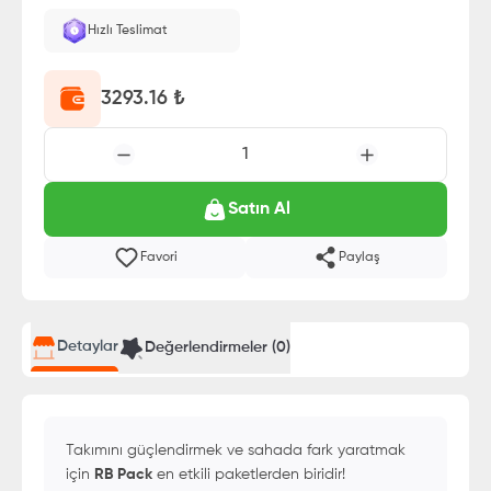
Hızlı Teslimat
3293.16
₺
1
Satın Al
Favori
Paylaş
Detaylar
Değerlendirmeler (
0
)
Takımını güçlendirmek ve sahada fark yaratmak
için
RB Pack
en etkili paketlerden biridir!