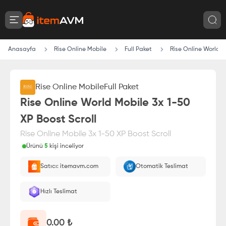
Anasayfa
Rise Online Mobile
Full Paket
Rise Online World M
Rise Online Mobile
Full Paket
Rise Online World Mobile 3x 1-50
XP Boost Scroll
Rise Online Mobile 3x 1-50 XP Boost Scroll
Ürünü
5
kişi inceliyor
Paranız
%100 itemAVM
güvencesi altındadır
Satıcı: itemavm.com
Otomatik Teslimat
E-Pin olarak yüklenir.
Hızlı Teslimat
0.00
₺