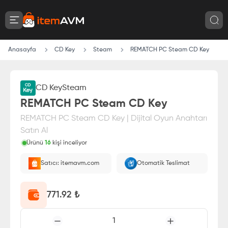
Anasayfa
CD Key
Steam
REMATCH PC Steam CD Key
CD Key
Steam
REMATCH PC Steam CD Key
REMATCH PC Steam CD Key | Dijital Oyun Anahtarı
Satın Al
Ürünü
16
kişi inceliyor
Paranız
%100 itemAVM
güvencesi altındadır
Satıcı: itemavm.com
Otomatik Teslimat
E-Pin olarak yüklenir.
771.92
₺
1