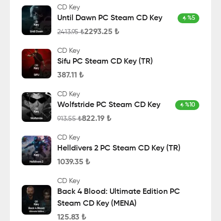
CD Key
Until Dawn PC Steam CD Key
%
5
2293.25
₺
2413.95
₺
CD Key
Sifu PC Steam CD Key (TR)
387.11
₺
CD Key
Wolfstride PC Steam CD Key
%
10
822.19
₺
913.55
₺
CD Key
Helldivers 2 PC Steam CD Key (TR)
1039.35
₺
CD Key
Back 4 Blood: Ultimate Edition PC
Steam CD Key (MENA)
125.83
₺