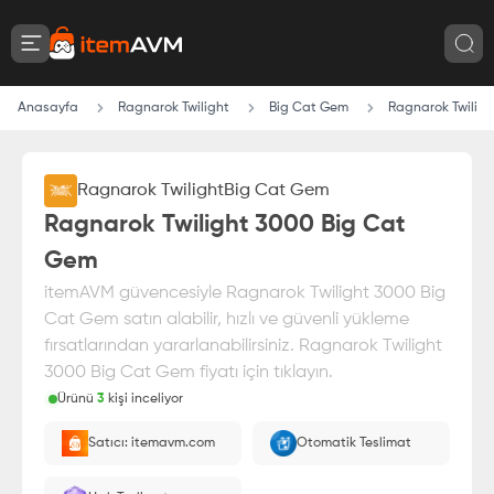
Anasayfa
Ragnarok Twilight
Big Cat Gem
Ragnarok Twilig
Ragnarok Twilight
Big Cat Gem
Ragnarok Twilight 3000 Big Cat
Gem
itemAVM güvencesiyle Ragnarok Twilight 3000 Big
Cat Gem satın alabilir, hızlı ve güvenli yükleme
fırsatlarından yararlanabilirsiniz. Ragnarok Twilight
3000 Big Cat Gem fiyatı için tıklayın.
Ürünü
3
kişi inceliyor
Paranız
%100 itemAVM
güvencesi altındadır
Satıcı: itemavm.com
Otomatik Teslimat
E-Pin olarak yüklenir.