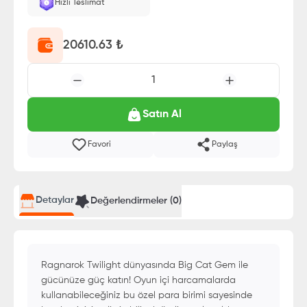
Hızlı Teslimat
20610.63
₺
1
Satın Al
Favori
Paylaş
Detaylar
Değerlendirmeler (
0
)
Ragnarok Twilight dünyasında Big Cat Gem ile
gücünüze güç katın! Oyun içi harcamalarda
kullanabileceğiniz bu özel para birimi sayesinde