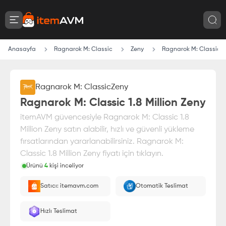
Anasayfa
Ragnarok M: Classic
Zeny
Ragnarok M: Classic 1.
Ragnarok M: Classic
Zeny
Ragnarok M: Classic 1.8 Million Zeny
itemAVM güvencesiyle Ragnarok M: Classic 1.8
Million Zeny satın alabilir, hızlı ve güvenli yükleme
fırsatlarından yararlanabilirsiniz. Ragnarok M:
Classic 1.8 Million Zeny fiyatı için tıklayın.
Ürünü
4
kişi inceliyor
Paranız
%100 itemAVM
güvencesi altındadır
Satıcı: itemavm.com
Otomatik Teslimat
E-Pin olarak yüklenir.
Hızlı Teslimat