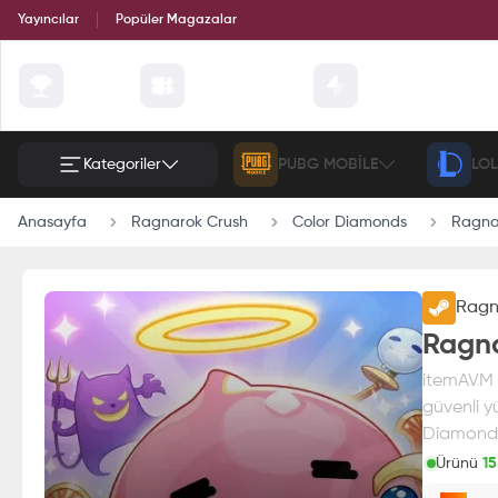
Yayıncılar
Popüler Magazalar
Çekilişler
Günün Fırsatları
Etkinlik
Kategoriler
PUBG MOBILE
LOL
Anasayfa
Ragnarok Crush
Color Diamonds
Ragna
Ragn
Ragna
itemAVM g
güvenli y
Diamonds f
Ürünü
15
Paran