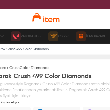
VALORANT
CS 2
İLAN PAZARI
rok Crush 499 Color Diamonds
arok Crush
Color Diamonds
rok Crush 499 Color Diamonds
üvencesiyle Ragnarok Crush 499 Color Diamonds satın alabilir,
ükleme fırsatlarından yararlanabilirsiniz. Ragnarok Crush 499 C
iyatı için tıklayın.
kişi inceliyor
ız
%100 itemAVM
güvencesi altındadır