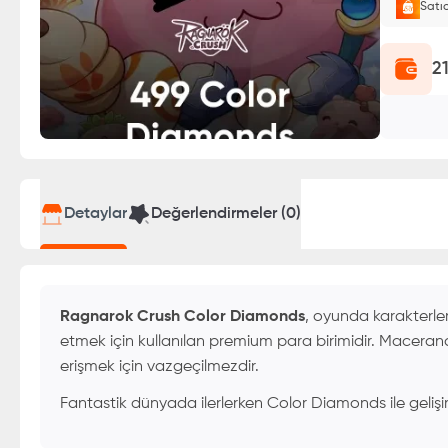
Satı
E-Pin o
2
Detaylar
Değerlendirmeler (
0
)
Ragnarok Crush Color Diamonds
, oyunda karakterler
etmek için kullanılan premium para birimidir. Macera
erişmek için vazgeçilmezdir.
Fantastik dünyada ilerlerken Color Diamonds ile gelişim