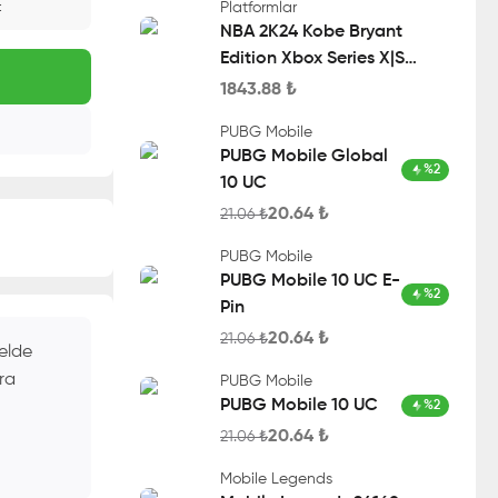
Platformlar
t
NBA 2K24 Kobe Bryant
Edition Xbox Series X|S
Account
1843.88
₺
PUBG Mobile
PUBG Mobile Global
%
2
10 UC
20.64
₺
21.06
₺
PUBG Mobile
PUBG Mobile 10 UC E-
%
2
Pin
20.64
₺
21.06
₺
 elde
ra
PUBG Mobile
PUBG Mobile 10 UC
%
2
20.64
₺
21.06
₺
Mobile Legends