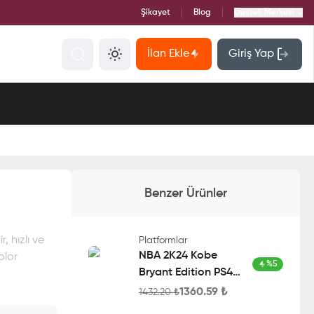
Şikayet
Blog
Destek Merkezi
İlan Ekle
Giriş Yap
Benzer Ürünler
 hızlı ve
Platformlar
NBA 2K24 Kobe
olor
%
5
Bryant Edition PS4
Account
1360.59
₺
1432.20
₺