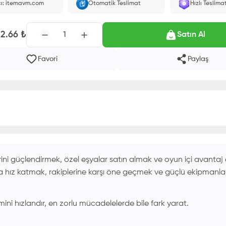
cı: itemavm.com
Otomatik Teslimat
Hızlı Teslima
larak yüklenir.
12.66
₺
1
Satın Al
Favori
Paylaş
ini güçlendirmek, özel eşyalar satın almak ve oyun içi avantaj
na hız katmak, rakiplerine karşı öne geçmek ve güçlü ekipmanla
ini hızlandır, en zorlu mücadelelerde bile fark yarat.