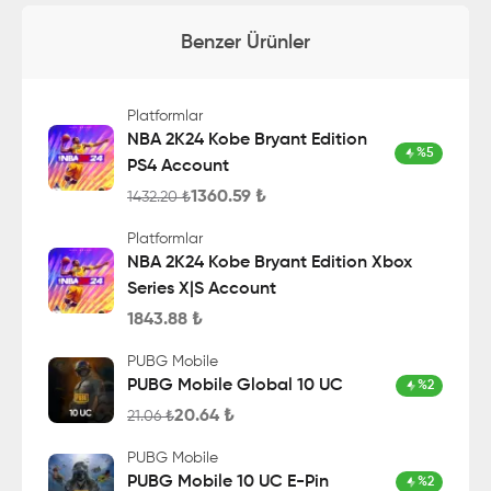
Benzer Ürünler
Platformlar
NBA 2K24 Kobe Bryant Edition
%
5
PS4 Account
1360.59
₺
1432.20
₺
Platformlar
NBA 2K24 Kobe Bryant Edition Xbox
Series X|S Account
1843.88
₺
PUBG Mobile
PUBG Mobile Global 10 UC
%
2
20.64
₺
21.06
₺
PUBG Mobile
PUBG Mobile 10 UC E-Pin
%
2