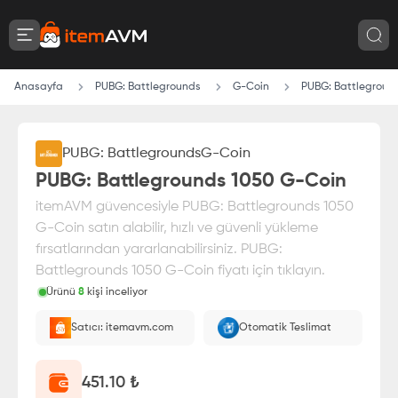
Anasayfa
PUBG: Battlegrounds
G-Coin
PUBG: Battlegroun
PUBG: Battlegrounds
G-Coin
PUBG: Battlegrounds 1050 G-Coin
itemAVM güvencesiyle PUBG: Battlegrounds 1050
G-Coin satın alabilir, hızlı ve güvenli yükleme
fırsatlarından yararlanabilirsiniz. PUBG:
Battlegrounds 1050 G-Coin fiyatı için tıklayın.
Ürünü
8
kişi inceliyor
Paranız
%100 itemAVM
güvencesi altındadır
Satıcı: itemavm.com
Otomatik Teslimat
E-Pin olarak yüklenir.
451.10
₺