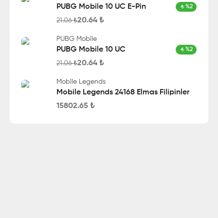
PUBG Mobile 10 UC E-Pin
%
2
20.64
₺
21.06
₺
PUBG Mobile
PUBG Mobile 10 UC
%
2
20.64
₺
21.06
₺
Mobile Legends
Mobile Legends 24168 Elmas Filipinler
15802.65
₺