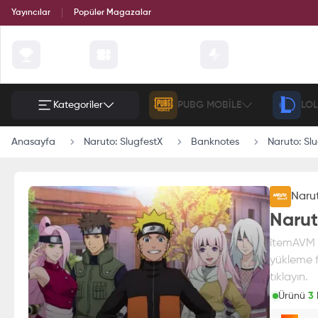
Yayıncılar
Popüler Magazalar
Çekilişler
Günün Fırsatları
Etkinlik
Kategoriler
PUBG MOBILE
LOL
Anasayfa
Naruto: SlugfestX
Banknotes
Naruto: Sl
Narut
Narut
itemAVM g
yükleme f
tıklayın.
Ürünü
3
k
Paran