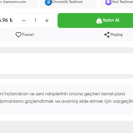
cı: itemavm.com
Otomatik Teslimat
Hızlı Teslima
larak yüklenir.
6.96
₺
1
Satın Al
Favori
Paylaş
i hızlandıran ve seni rakiplerinin önüne geçiren temel para
 ekipmanlarını güçlendirmek ve avantaj elde etmek için vazgeçil