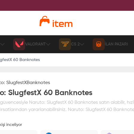
VALORANT
CS 2
İLAN PAZARI
ugfestX 60 Banknotes
o: SlugfestX
Banknotes
o: SlugfestX 60 Banknotes
üvencesiyle Naruto: SlugfestX 60 Banknotes satın alabilir, hızl
ırsatlarından yararlanabilirsiniz. Naruto: SlugfestX 60 Banknotes
işi inceliyor
ız
%100 itemAVM
güvencesi altındadır