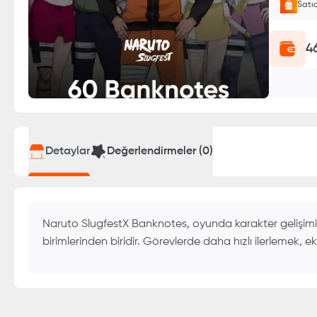
Satı
E-Pin o
4
Detaylar
Değerlendirmeler (
0
)
Naruto SlugfestX Banknotes, oyunda karakter gelişimin
birimlerinden biridir. Görevlerde daha hızlı ilerlemek,