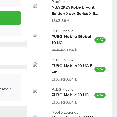
Platformlar
t
NBA 2K24 Kobe Bryant
Edition Xbox Series X|S
Account
1843.88
₺
PUBG Mobile
PUBG Mobile Global
%
2
10 UC
20.64
₺
21.06
₺
PUBG Mobile
PUBG Mobile 10 UC E-
%
2
Pin
20.64
₺
21.06
₺
mezdir.
PUBG Mobile
PUBG Mobile 10 UC
%
2
20.64
₺
21.06
₺
Mobile Legends