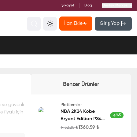
Şikayet
Blog
Destek Merkezi
İlan Ekle
Giriş Yap
Benzer Ürünler
ı ve güvenli
Platformlar
NBA 2K24 Kobe
 fiyatı için
%
5
Bryant Edition PS4
Account
1360.59
₺
1432.20
₺