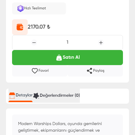
Hızlı Teslimat
2170.07
₺
1
Satın Al
Favori
Paylaş
Detaylar
Değerlendirmeler (
0
)
Modern Warships Dollars, oyunda gemilerini
geliştirmek, ekipmanlarını güçlendirmek ve