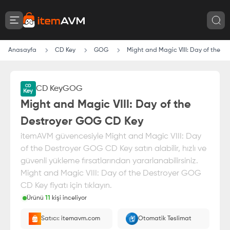
Anasayfa
CD Key
GOG
Might and Magic VIII: Day of the 
CD Key
GOG
Might and Magic VIII: Day of the
Destroyer GOG CD Key
itemAVM güvencesiyle Might and Magic VIII: Day
of the Destroyer GOG CD Key satın alabilir, hızlı ve
güvenli yükleme fırsatlarından yararlanabilirsiniz.
Might and Magic VIII: Day of the Destroyer GOG
CD Key fiyatı için tıklayın.
Ürünü
11
kişi inceliyor
Paranız
%100 itemAVM
güvencesi altındadır
Satıcı: itemavm.com
Otomatik Teslimat
E-Pin olarak yüklenir.