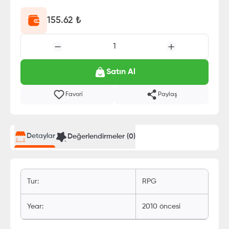
155.62
₺
1
Satın Al
Favori
Paylaş
Detaylar
Değerlendirmeler (
0
)
Tur
:
RPG
Year
:
2010 öncesi