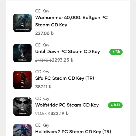
CD Key
Warhammer 40,000: Boltgun PC
Steam CD Key
227.06
₺
CD Key
Until Dawn PC Steam CD Key
%
5
2293.25
₺
2413.95
₺
CD Key
Sifu PC Steam CD Key (TR)
387.11
₺
CD Key
Wolfstride PC Steam CD Key
%
10
822.19
₺
913.55
₺
CD Key
Helldivers 2 PC Steam CD Key (TR)