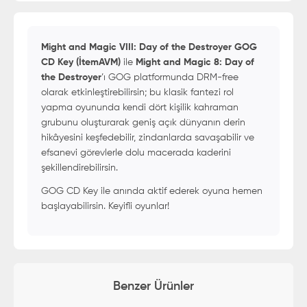
Might and Magic VIII: Day of the Destroyer GOG
CD Key (İtemAVM)
ile
Might and Magic 8: Day of
the Destroyer
’ı GOG platformunda DRM-free
olarak etkinleştirebilirsin; bu klasik fantezi rol
yapma oyununda kendi dört kişilik kahraman
grubunu oluşturarak geniş açık dünyanın derin
hikâyesini keşfedebilir, zindanlarda savaşabilir ve
efsanevi görevlerle dolu macerada kaderini
şekillendirebilirsin.
GOG CD Key ile anında aktif ederek oyuna hemen
başlayabilirsin. Keyifli oyunlar!
Benzer Ürünler