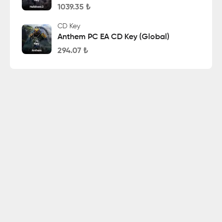
1039.35
₺
CD Key
Anthem PC EA CD Key (Global)
294.07
₺