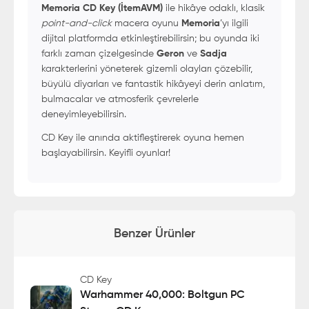
Memoria CD Key (İtemAVM)
ile hikâye odaklı, klasik
point-and-click
macera oyunu
Memoria
’yı ilgili
dijital platformda etkinleştirebilirsin; bu oyunda iki
farklı zaman çizelgesinde
Geron
ve
Sadja
karakterlerini yöneterek gizemli olayları çözebilir,
büyülü diyarları ve fantastik hikâyeyi derin anlatım,
bulmacalar ve atmosferik çevrelerle
deneyimleyebilirsin.
CD Key ile anında aktifleştirerek oyuna hemen
başlayabilirsin. Keyifli oyunlar!
Benzer Ürünler
CD Key
Warhammer 40,000: Boltgun PC