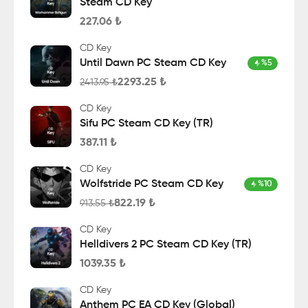
Steam CD Key
227.06
₺
CD Key
Until Dawn PC Steam CD Key
%
5
2293.25
₺
2413.95
₺
CD Key
Sifu PC Steam CD Key (TR)
387.11
₺
CD Key
Wolfstride PC Steam CD Key
%
10
822.19
₺
913.55
₺
CD Key
Helldivers 2 PC Steam CD Key (TR)
1039.35
₺
CD Key
Anthem PC EA CD Key (Global)