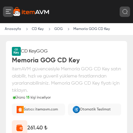
Anasayfa
CD Key
GOG
Memoria GOG CD Key
CD Key
GOG
Memoria GOG CD Key
itemAVM güvencesiyle Memoria GOG CD Key satın
alabilir, hızlı ve güvenli yükleme fırsatlarından
yararlanabilirsiniz. Memoria GOG CD Key fiyatı için
tıklayın.
Ürünü
15
kişi inceliyor
Paranız
%100 itemAVM
güvencesi altındadır
Satıcı: itemavm.com
Otomatik Teslimat
E-Pin olarak yüklenir.
261.40
₺