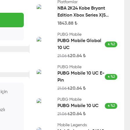
Platformlar
NBA 2K24 Kobe Bryant
Edition Xbox Series X|S
Account
1843.88
₺
PUBG Mobile
PUBG Mobile Global
%
2
10 UC
20.64
₺
21.06
₺
PUBG Mobile
PUBG Mobile 10 UC E-
%
2
Pin
20.64
₺
21.06
₺
için
PUBG Mobile
PUBG Mobile 10 UC
%
2
ızlı
20.64
₺
21.06
₺
Mobile Legends