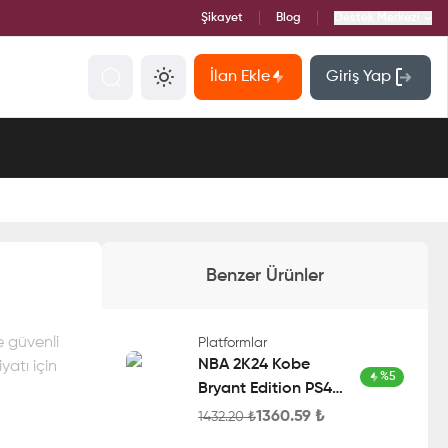
Şikayet
Blog
Destek Merkezi
İlan Ekle
Giriş Yap
Benzer Ürünler
e güvenli
Platformlar
NBA 2K24 Kobe
yatı için
%
5
Bryant Edition PS4
Account
1360.59
₺
1432.20
₺