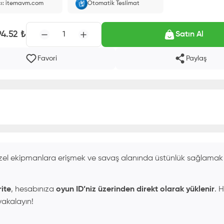
cı: itemavm.com
Otomatik Teslimat
larak yüklenir.
94.52
₺
1
Satın Al
Favori
Paylaş
el ekipmanlara erişmek ve savaş alanında üstünlük sağlamak 
ite
, hesabınıza
oyun ID’niz üzerinden direkt olarak yüklenir
. H
yakalayın!