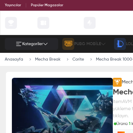
Yayıncılar
Popüler Magazalar
Çekilişler
Günün Fırsatları
Etkinlik
Kategoriler
PUBG MOBILE
LOL
Anasayfa
Mecha Break
Corite
Mecha Break 1000+
Mech
Mecha
itemAVM g
yükleme f
tıklayın.
Ürünü
1
k
Paran