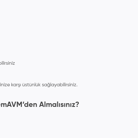
irsiniz
nize karşı üstünlük sağlayabilirsiniz.
emAVM’den Almalısınız?