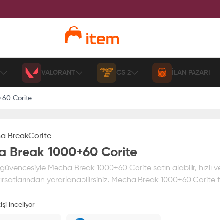
VALORANT
CS 2
İLAN PAZARI
60 Corite
a Break
Corite
 Break 1000+60 Corite
üvencesiyle Mecha Break 1000+60 Corite satın alabilir, hızlı v
ırsatlarından yararlanabilirsiniz. Mecha Break 1000+60 Corite fi
işi inceliyor
ız
%100 itemAVM
güvencesi altındadır