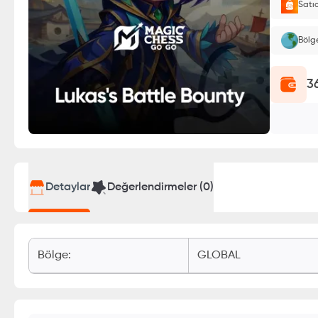
Satı
Oyuncu
Bölg
3
Detaylar
Değerlendirmeler (
0
)
Bölge
:
GLOBAL