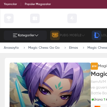
Yayıncılar
Popüler Magazalar
Çekilişler
Günün Fırsatları
Etkinlik
Kategoriler
PUBG MOBILE
LOL
Anasayfa
Magic Chess: Go Go
Elmas
Magic Chess:
Magi
Magic
itemAVM g
ve güvenl
Battle Bou
Ürünü
1
k
Paran