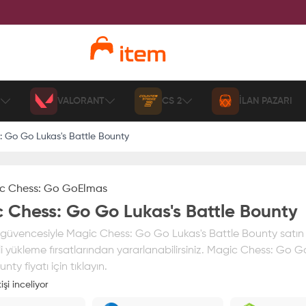
VALORANT
CS 2
İLAN PAZARI
 Go Go Lukas's Battle Bounty
c Chess: Go Go
Elmas
 Chess: Go Go Lukas's Battle Bounty
üvencesiyle Magic Chess: Go Go Lukas's Battle Bounty satın ala
i yükleme fırsatlarından yararlanabilirsiniz. Magic Chess: Go G
nty fiyatı için tıklayın.
işi inceliyor
ız
%100 itemAVM
güvencesi altındadır