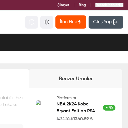
Şikayet
Blog
Destek Merkezi
İlan Ekle
Giriş Yap
Benzer Ürünler
bilir, hızlı
Platformlar
NBA 2K24 Kobe
o Lukas's
%
5
Bryant Edition PS4
Account
1360.59
₺
1432.20
₺