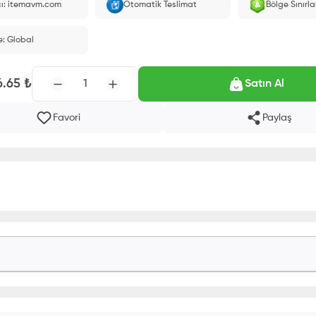
cı: itemavm.com
Otomatik Teslimat
Bölge Sınırl
 ID'nize yüklenir.
e: Global
6.65
₺
1
Satın Al
Favori
Paylaş