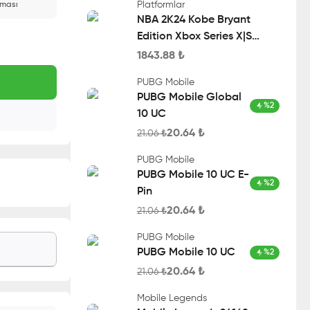
Platformlar
aması
NBA 2K24 Kobe Bryant
Edition Xbox Series X|S
Account
1843.88
₺
PUBG Mobile
PUBG Mobile Global
%
2
10 UC
20.64
₺
21.06
₺
PUBG Mobile
PUBG Mobile 10 UC E-
%
2
Pin
20.64
₺
21.06
₺
PUBG Mobile
PUBG Mobile 10 UC
%
2
20.64
₺
21.06
₺
Mobile Legends