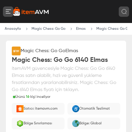
Anasayfa
Magic Chess: Go Go
Elmas
Magic Chess: Go Go 
Magic Chess: Go Go
Elmas
Magic Chess: Go Go 6140 Elmas
itemAVM güvencesiyle Magic Chess: Go Go 6140
Elmas satın alabilir, hızlı ve güvenli yükleme
fırsatlarından yararlanabilirsiniz. Magic Chess: Go
Go 6140 Elmas fiyatı için tıklayın.
Ürünü
16
kişi inceliyor
Paranız
%100 itemAVM
güvencesi altındadır
Satıcı: itemavm.com
Otomatik Teslimat
Oyuncu ID'nize yüklenir.
Bölge Sınırlaması
Bölge: Global