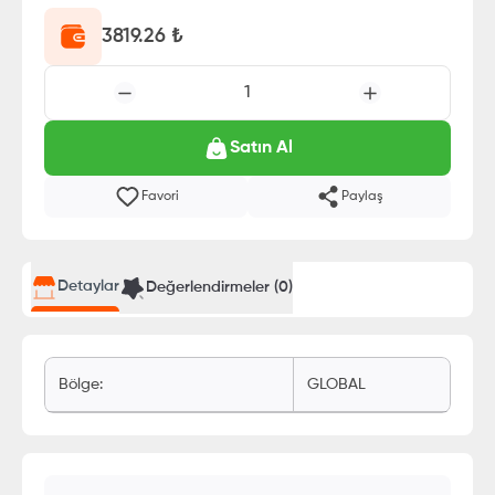
3819.26
₺
1
Satın Al
Favori
Paylaş
Detaylar
Değerlendirmeler (
0
)
Bölge
:
GLOBAL