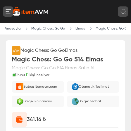
Anasayfa
Magic Chess: Go Go
Elmas
Magic Chess: Go Go 
Magic Chess: Go Go
Elmas
Magic Chess: Go Go 514 Elmas
Magic Chess: Go Go 514 Elmas Satın Al
Ürünü
11
kişi inceliyor
Paranız
%100 itemAVM
güvencesi altındadır
Satıcı: itemavm.com
Otomatik Teslimat
Oyuncu ID'nize yüklenir.
Bölge Sınırlaması
Bölge: Global
341.16
₺