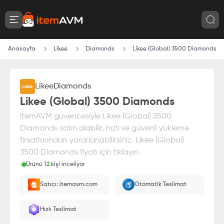
Anasayfa
Likee
Diamonds
Likee (Global) 3500 Diamonds
Likee
Diamonds
Likee (Global) 3500 Diamonds
itemAVM güvencesiyle Likee (Global) 3500
Diamonds satın alabilir, hızlı ve güvenli yükleme
fırsatlarından yararlanabilirsiniz. Likee (Global)
3500 Diamonds fiyatı için tıklayın.
Ürünü
12
kişi inceliyor
Paranız
%100 itemAVM
güvencesi altındadır
Satıcı: itemavm.com
Otomatik Teslimat
E-Pin olarak yüklenir.
Hızlı Teslimat