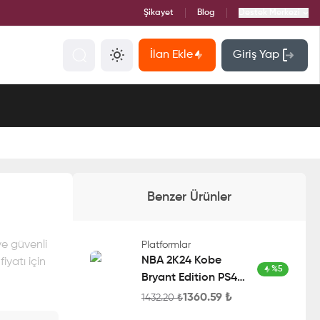
Şikayet
Blog
Destek Merkezi
İlan Ekle
Giriş Yap
Benzer Ürünler
ve güvenli
Platformlar
NBA 2K24 Kobe
iyatı için
%
5
Bryant Edition PS4
Account
1360.59
₺
1432.20
₺