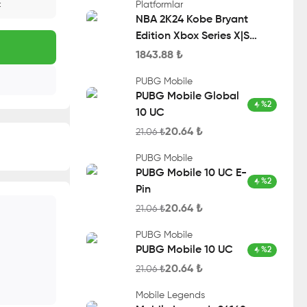
Platformlar
t
NBA 2K24 Kobe Bryant
Edition Xbox Series X|S
Account
1843.88
₺
PUBG Mobile
PUBG Mobile Global
%
2
10 UC
20.64
₺
21.06
₺
PUBG Mobile
PUBG Mobile 10 UC E-
%
2
Pin
20.64
₺
21.06
₺
PUBG Mobile
PUBG Mobile 10 UC
%
2
20.64
₺
21.06
₺
Mobile Legends