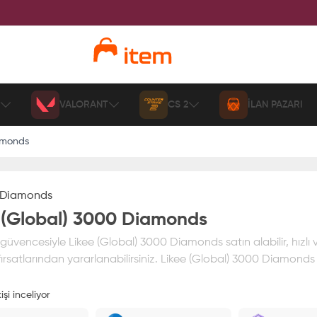
VALORANT
CS 2
İLAN PAZARI
amonds
Diamonds
 (Global) 3000 Diamonds
üvencesiyle Likee (Global) 3000 Diamonds satın alabilir, hızlı 
ırsatlarından yararlanabilirsiniz. Likee (Global) 3000 Diamonds f
işi inceliyor
ız
%100 itemAVM
güvencesi altındadır