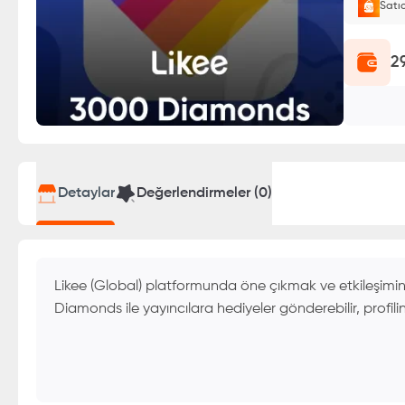
Satı
E-Pin o
2
Detaylar
Değerlendirmeler (
0
)
Likee (Global) platformunda öne çıkmak ve etkileşimin
Diamonds ile yayıncılara hediyeler gönderebilir, profilin