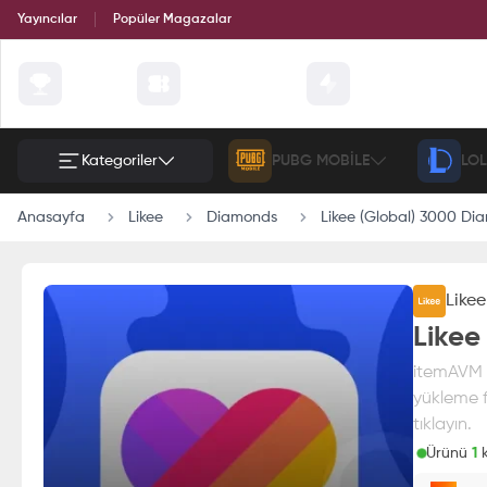
Yayıncılar
Popüler Magazalar
Çekilişler
Günün Fırsatları
Etkinlik
Kategoriler
PUBG MOBILE
LOL
Anasayfa
Likee
Diamonds
Likee (Global) 3000 Di
Likee
Likee
itemAVM g
yükleme f
tıklayın.
Ürünü
1
k
Paran