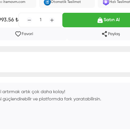
cı: itemavm.com
Otomatik Teslimat
Hızlı Teslima
larak yüklenir.
993.56
₺
1
Satın Al
Favori
Paylaş
i artırmak artık çok daha kolay!
i güçlendirebilir ve platformda fark yaratabilirsin.