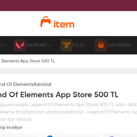
VALORANT
CS 2
İLAN PAZARI
 Elements App Store 500 TL
nd Of Elements
Arkristal
d Of Elements App Store 500 TL
üvencesiyle Legend Of Elements App Store 500 TL satın alabilir
ükleme fırsatlarından yararlanabilirsiniz. Legend Of Elements A
atı için tıklayın.
işi inceliyor
ız
%100 itemAVM
güvencesi altındadır