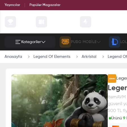
Yayıncılar
Popüler Magazalar
Çekilişler
Günün Fırsatları
Etkinlik
Kategoriler
PUBG MOBILE
LOL
Anasayfa
Legend Of Elements
Arkristal
Legend Of
Lege
Legen
itemAVM g
güvenli y
500 TL fiy
Ürünü
9
k
Paran