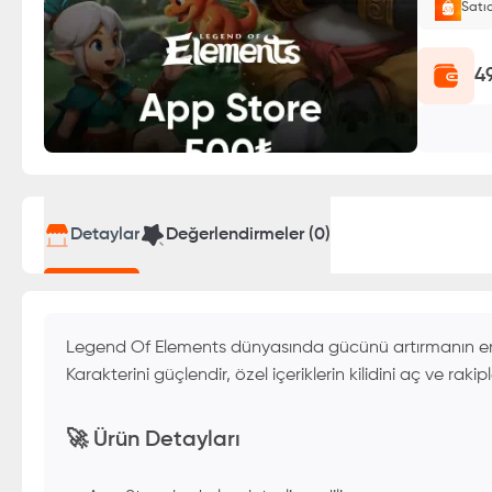
Satı
E-Pin o
4
Detaylar
Değerlendirmeler (
0
)
Legend Of Elements dünyasında gücünü artırmanın en etk
Karakterini güçlendir, özel içeriklerin kilidini aç ve raki
🚀 Ürün Detayları