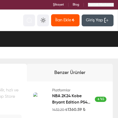
Şikayet
Blog
Destek Merkezi
İlan Ekle
Giriş Yap
Benzer Ürünler
, hızlı ve
Platformlar
NBA 2K24 Kobe
pp Store
%
5
Bryant Edition PS4
Account
1360.59
₺
1432.20
₺