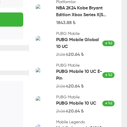
Platformlar
t
NBA 2K24 Kobe Bryant
Edition Xbox Series X|S
Account
1843.88
₺
PUBG Mobile
PUBG Mobile Global
%
2
10 UC
20.64
₺
21.06
₺
PUBG Mobile
PUBG Mobile 10 UC E-
%
2
Pin
20.64
₺
21.06
₺
PUBG Mobile
PUBG Mobile 10 UC
%
2
20.64
₺
21.06
₺
Mobile Legends