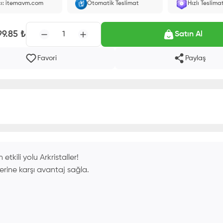
cı: itemavm.com
Otomatik Teslimat
Hızlı Teslima
larak yüklenir.
99.85
₺
1
Satın Al
Favori
Paylaş
ili yolu Arkristaller!
plerine karşı avantaj sağla.