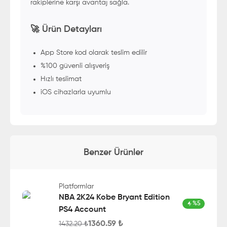
rakiplerine karşı avantaj sağla.
🚀 Ürün Detayları
App Store kod olarak teslim edilir
%100 güvenli alışveriş
Hızlı teslimat
iOS cihazlarla uyumlu
Benzer Ürünler
Platformlar
NBA 2K24 Kobe Bryant Edition
%
5
PS4 Account
1360.59
₺
1432.20
₺