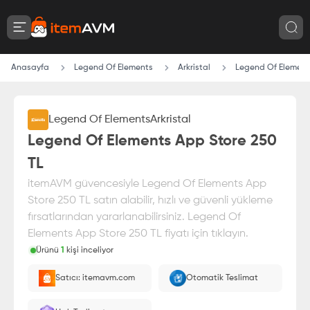
Anasayfa
Legend Of Elements
Arkristal
Legend Of Element
Legend Of Elements
Arkristal
Legend Of Elements App Store 250
TL
itemAVM güvencesiyle Legend Of Elements App
Store 250 TL satın alabilir, hızlı ve güvenli yükleme
fırsatlarından yararlanabilirsiniz. Legend Of
Elements App Store 250 TL fiyatı için tıklayın.
Ürünü
1
kişi inceliyor
Paranız
%100 itemAVM
güvencesi altındadır
Satıcı: itemavm.com
Otomatik Teslimat
E-Pin olarak yüklenir.