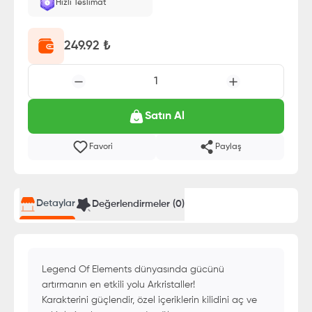
Hızlı Teslimat
249.92
₺
1
Satın Al
Favori
Paylaş
Detaylar
Değerlendirmeler (
0
)
Legend Of Elements dünyasında gücünü
artırmanın en etkili yolu Arkristaller!
Karakterini güçlendir, özel içeriklerin kilidini aç ve