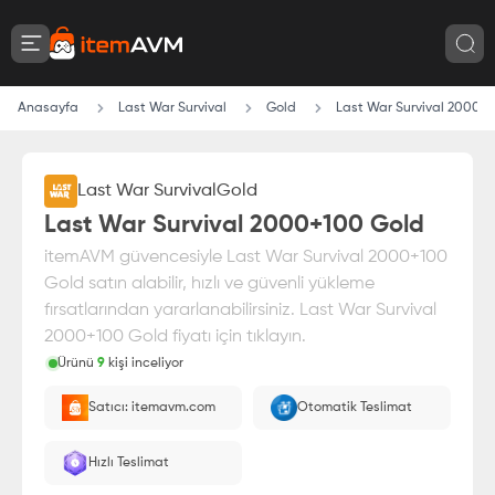
Anasayfa
Last War Survival
Gold
Last War Survival 2000+
Last War Survival
Gold
Last War Survival 2000+100 Gold
itemAVM güvencesiyle Last War Survival 2000+100
Gold satın alabilir, hızlı ve güvenli yükleme
fırsatlarından yararlanabilirsiniz. Last War Survival
2000+100 Gold fiyatı için tıklayın.
Ürünü
9
kişi inceliyor
Paranız
%100 itemAVM
güvencesi altındadır
Satıcı: itemavm.com
Otomatik Teslimat
E-Pin olarak yüklenir.
Hızlı Teslimat