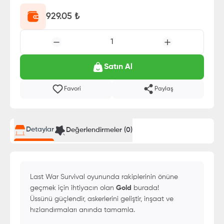
929.05
₺
1
Satın Al
Favori
Paylaş
Detaylar
Değerlendirmeler (
0
)
Last War Survival oyununda rakiplerinin önüne
geçmek için ihtiyacın olan
Gold
burada!
Üssünü güçlendir, askerlerini geliştir, inşaat ve
hızlandırmaları anında tamamla.