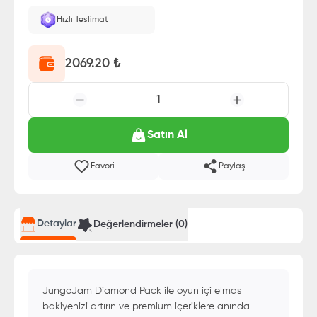
Hızlı Teslimat
2069.20
₺
1
Satın Al
Favori
Paylaş
Detaylar
Değerlendirmeler (
0
)
JungoJam Diamond Pack ile oyun içi elmas
bakiyenizi artırın ve premium içeriklere anında