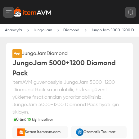
Anasayfa
JungoJam
Diamond
JungoJam 5000+1200 Dia
JungoJam
Diamond
JungoJam 5000+1200 Diamond
Pack
itemAVM güvencesiyle JungoJam 5000+1200
Diamond Pack satın alabilir, hızlı ve güvenli
yükleme fırsatlarından yararlanabilirsiniz.
JungoJam 5000+1200 Diamond Pack fiyatı için
tıklayın.
Ürünü
15
kişi inceliyor
Paranız
%100 itemAVM
güvencesi altındadır
Satıcı: itemavm.com
Otomatik Teslimat
E-Pin olarak yüklenir.