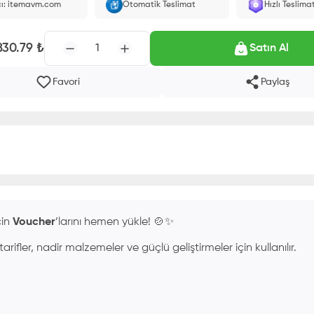
cı: itemavm.com
Otomatik Teslimat
Hızlı Teslima
larak yüklenir.
830.79
₺
1
Satın Al
Favori
Paylaş
çin
Voucher
’larını hemen yükle! 🍲✨
ifler, nadir malzemeler ve güçlü geliştirmeler için kullanılır.