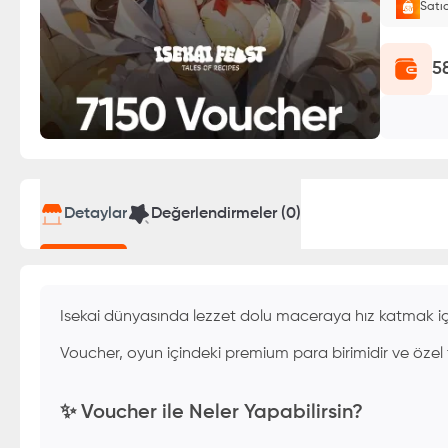
Satı
E-Pin o
5
Detaylar
Değerlendirmeler (
0
)
Isekai dünyasında lezzet dolu maceraya hız katmak i
Voucher, oyun içindeki premium para birimidir ve özel tar
✨ Voucher ile Neler Yapabilirsin?