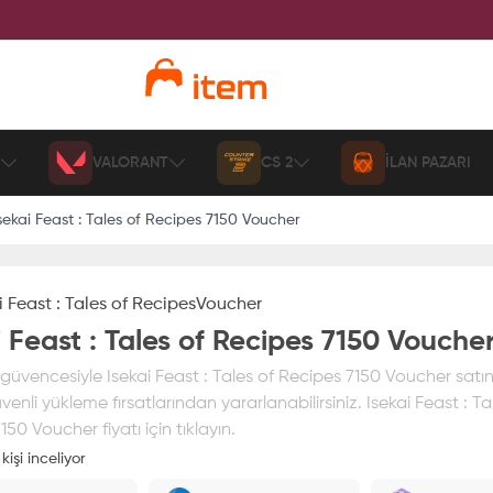
VALORANT
CS 2
İLAN PAZARI
sekai Feast : Tales of Recipes 7150 Voucher
i Feast : Tales of Recipes
Voucher
i Feast : Tales of Recipes 7150 Vouche
üvencesiyle Isekai Feast : Tales of Recipes 7150 Voucher satın a
üvenli yükleme fırsatlarından yararlanabilirsiniz. Isekai Feast : Ta
50 Voucher fiyatı için tıklayın.
kişi inceliyor
ız
%100 itemAVM
güvencesi altındadır