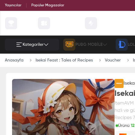
Yayıncılar
Popüler Magazalar
Çekilişler
Günün Fırsatları
Etkinlik
Kategoriler
PUBG MOBILE
LOL
Anasayfa
Isekai Feast : Tales of Recipes
Voucher
I
Iseka
Iseka
itemAVM g
hızlı ve g
Recipes 71
Ürünü
12
Paran