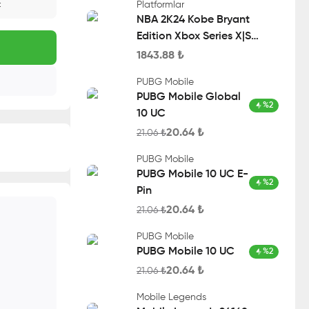
Platformlar
t
NBA 2K24 Kobe Bryant
Edition Xbox Series X|S
Account
1843.88
₺
PUBG Mobile
PUBG Mobile Global
%
2
10 UC
20.64
₺
21.06
₺
PUBG Mobile
PUBG Mobile 10 UC E-
%
2
Pin
20.64
₺
21.06
₺
PUBG Mobile
PUBG Mobile 10 UC
%
2
20.64
₺
21.06
₺
Mobile Legends