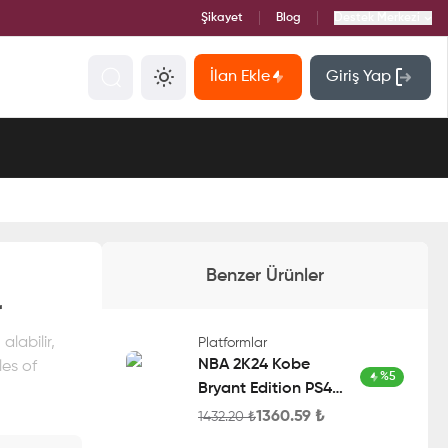
Şikayet
Blog
Destek Merkezi
İlan Ekle
Giriş Yap
Benzer Ürünler
r
labilir,
Platformlar
NBA 2K24 Kobe
les of
%
5
Bryant Edition PS4
Account
1360.59
₺
1432.20
₺